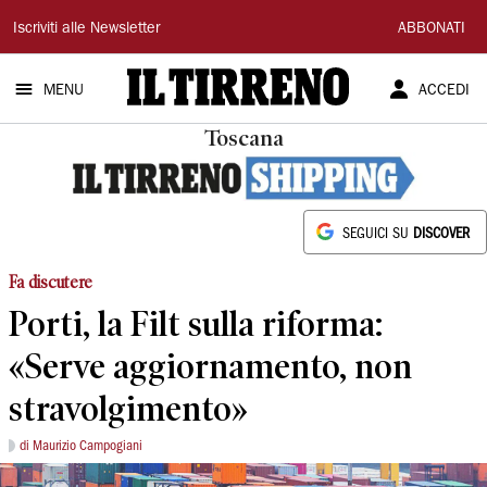
Il
Iscriviti alle Newsletter
ABBONATI
Tirreno
MENU
ACCEDI
Toscana
SEGUICI SU
DISCOVER
Fa discutere
Porti, la Filt sulla riforma:
«Serve aggiornamento, non
stravolgimento»
di Maurizio Campogiani