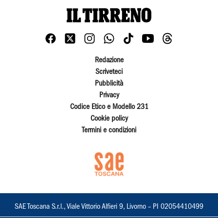
Redazione
Scriveteci
Pubblicità
Privacy
Codice Etico e Modello 231
Cookie policy
Termini e condizioni
SAE Toscana S.r.l., Viale Vittorio Alfieri 9, Livorno – PI 02054410499