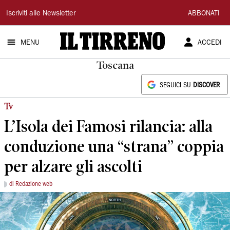
Il
Iscriviti alle Newsletter
ABBONATI
Tirreno
MENU
ACCEDI
Toscana
SEGUICI SU
DISCOVER
Tv
L’Isola dei Famosi rilancia: alla
conduzione una “strana” coppia
per alzare gli ascolti
di Redazione web