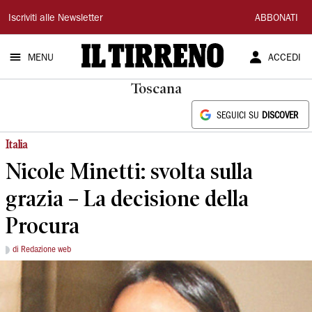
Il
Iscriviti alle Newsletter
ABBONATI
Tirreno
MENU
ACCEDI
Toscana
SEGUICI SU
DISCOVER
Italia
Nicole Minetti: svolta sulla
grazia – La decisione della
Procura
di Redazione web