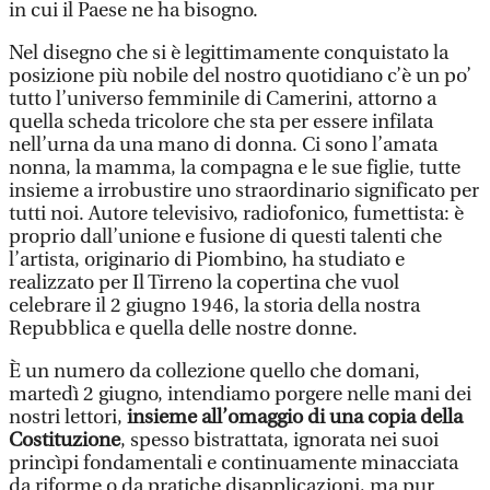
in cui il Paese ne ha bisogno.
Nel disegno che si è legittimamente conquistato la
posizione più nobile del nostro quotidiano c’è un po’
tutto l’universo femminile di Camerini, attorno a
quella scheda tricolore che sta per essere infilata
nell’urna da una mano di donna. Ci sono l’amata
nonna, la mamma, la compagna e le sue figlie, tutte
insieme a irrobustire uno straordinario significato per
tutti noi. Autore televisivo, radiofonico, fumettista: è
proprio dall’unione e fusione di questi talenti che
l’artista, originario di Piombino, ha studiato e
realizzato per Il Tirreno la copertina che vuol
celebrare il 2 giugno 1946, la storia della nostra
Repubblica e quella delle nostre donne.
È un numero da collezione quello che domani,
martedì 2 giugno, intendiamo porgere nelle mani dei
nostri lettori,
insieme all’omaggio di una copia della
Costituzione
, spesso bistrattata, ignorata nei suoi
princìpi fondamentali e continuamente minacciata
da riforme o da pratiche disapplicazioni, ma pur