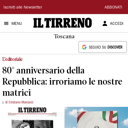
Il
Iscriviti alle Newsletter
ABBONATI
Tirreno
MENU
ACCEDI
Toscana
SEGUICI SU
DISCOVER
L’editoriale
80° anniversario della
Repubblica: irroriamo le nostre
matrici
di Cristiano Marcacci