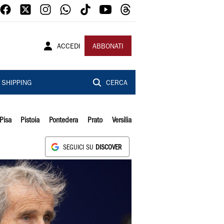
ACCEDI
ABBONATI
SHIPPING
CERCA
Pisa
Pistoia
Pontedera
Prato
Versilia
SEGUICI SU
DISCOVER