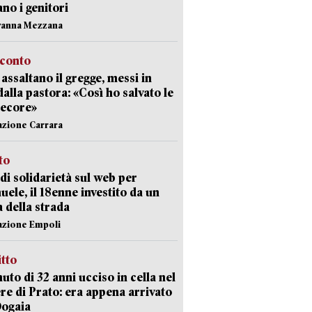
ano i genitori
vanna Mezzana
cconto
i assaltano il gregge, messi in
dalla pastora: «Così ho salvato le
pecore»
azione Carrara
sto
di solidarietà sul web per
ele, il 18enne investito da un
a della strada
azione Empoli
itto
uto di 32 anni ucciso in cella nel
re di Prato: era appena arrivato
Dogaia