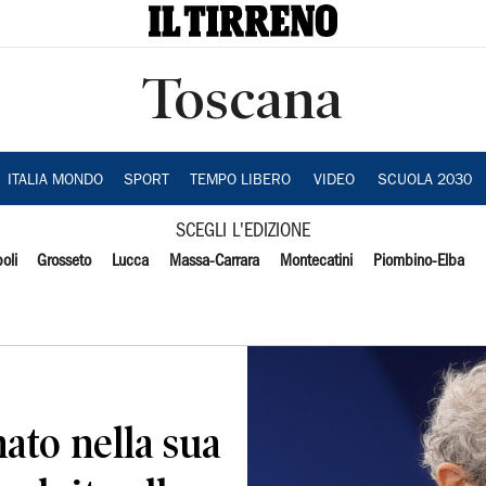
Toscana
ITALIA MONDO
SPORT
TEMPO LIBERO
VIDEO
SCUOLA 2030
SCEGLI L'EDIZIONE
oli
Grosseto
Lucca
Massa-Carrara
Montecatini
Piombino-Elba
nato nella sua