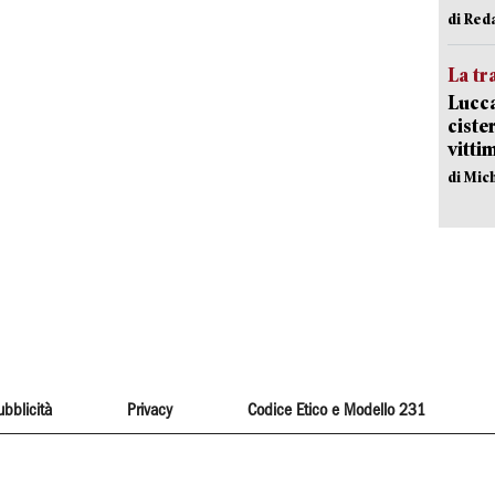
di Red
La tr
Lucca
ciste
vitti
di Mic
ubblicità
Privacy
Codice Etico e Modello 231