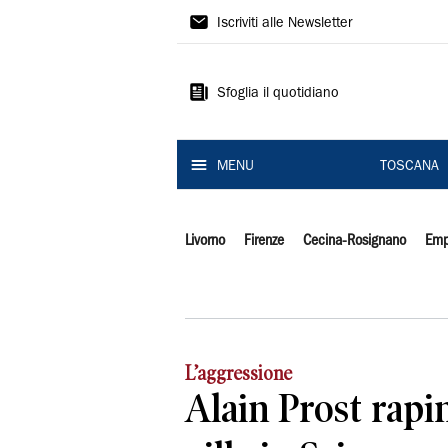
Il
Iscriviti alle Newsletter
Tirreno
Sfoglia il quotidiano
MENU
TOSCANA
Livorno
Firenze
Cecina-Rosignano
Emp
L’aggressione
Alain Prost rapi