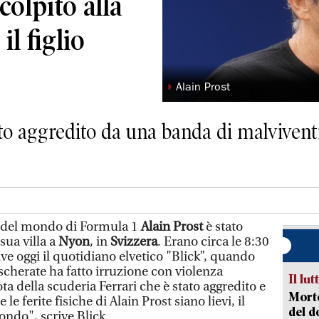
 colpito alla
il figlio
◗
Alain Prost
tato aggredito da una banda di malviventi
e del mondo di Formula 1
Alain Prost
è stato
sua villa a
Nyon
, in
Svizzera
. Erano circa le 8:30
ve oggi il quotidiano elvetico "Blick”, quando
herate ha fatto irruzione con violenza
Il lut
ota della scuderia Ferrari che è stato aggredito e
Morto
 le ferite fisiche di Alain Prost siano lievi, il
del d
ondo", scrive Blick.