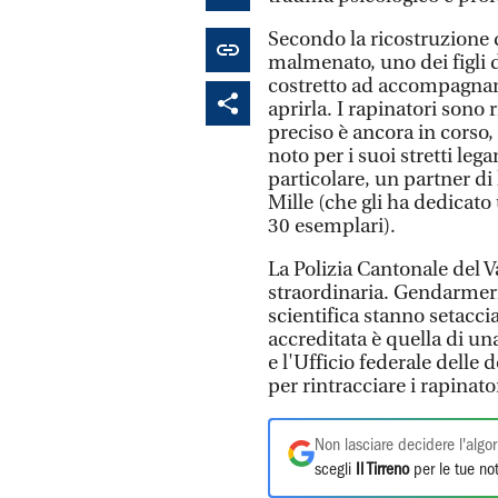
Secondo la ricostruzione 
malmenato, uno dei figli 
costretto ad accompagnare 
aprirla. I rapinatori sono r
preciso è ancora in corso,
noto per i suoi stretti leg
particolare, un partner d
Mille (che gli ha dedicato
30 esemplari).
La Polizia Cantonale del 
straordinaria. Gendarmeria,
scientifica stanno setacci
accreditata è quella di un
e l'Ufficio federale dell
per rintracciare i rapinato
Non lasciare decidere l'algor
scegli
Il Tirreno
per le tue not