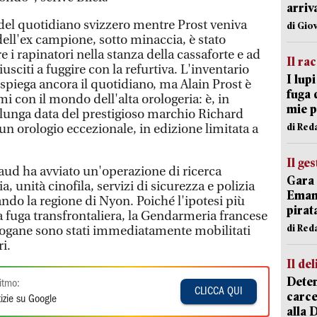
arriv
del quotidiano svizzero mentre Prost veniva
di Gio
dell'ex campione, sotto minaccia, è stato
i rapinatori nella stanza della cassaforte e ad
Il ra
iusciti a fuggire con la refurtiva. L'inventario
I lup
 spiega ancora il quotidiano, ma Alain Prost è
fuga 
ami con il mondo dell'alta orologeria: è, in
mie 
i lunga data del prestigioso marchio Richard
di Red
 un orologio eccezionale, in edizione limitata a
Il ge
Vaud ha avviato un'operazione di ricerca
Gara 
 unità cinofila, servizi di sicurezza e polizia
Emanu
ando la regione di Nyon. Poiché l'ipotesi più
pirat
a fuga transfrontaliera, la Gendarmeria francese
di Red
e dogane sono stati immediatamente mobilitati
ri.
Il del
Deten
itmo:
CLICCA QUI
carce
izie su Google
alla 