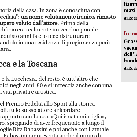
fiamm
maxi 
storia della casa. In zona è conosciuta con
rcilaia”:
un nome volutamente ironico, rimasto
di Red
upero voluto dall’attore
. Prima della
’edificio era realmente un vecchio porcile
In ma
cquistò anni fa e lo fece ristrutturare
Gross
ndolo in una residenza di pregio senza però
vacan
aria.
dell’
bom
cca e la Toscana
di Red
 la Lucchesia, del resto, è tutt’altro che
dici negli anni ’80 e si intreccia anche con una
vita privata e artistica.
l Premio Fedeltà allo Sport alla storica
li, fu lo stesso attore a ricordare
rapporto con Lucca. «Qui è nata mia figlia»,
o, spiegando di aver frequentato a lungo il
moglie Rita Rabassini e poi anche con l’attuale
 Rabassini rappresenta anche il punto di