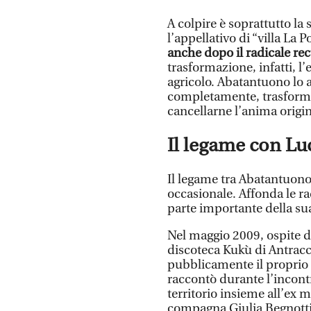
A colpire è soprattutto la 
l’appellativo di “villa La Po
anche dopo il radicale rec
trasformazione, infatti, l
agricolo. Abatantuono lo a
completamente, trasforma
cancellarne l’anima origin
Il legame con Lu
Il legame tra Abatantuono e
occasionale. Affonda le ra
parte importante della sua 
Nel maggio 2009, ospite de
discoteca Kukù di Antracco
pubblicamente il proprio 
raccontò durante l’incontr
territorio insieme all’ex 
compagna Giulia Begnotti.