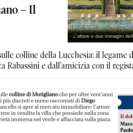
iano – Il
◗
L'attore e due immagini dell
ulle colline della Lucchesia: il legame de
a Rabassini e dall’amicizia con il regist
ulle
colline di Mutigliano
che per oltre vent’anni
i più discreti e meno raccontati di
Diego
ancello si apre al mercato immobiliare: l’attore
ere in vendita la villa che possiede nella zona
Il do
rietà immersa nel verde e affacciata sulla piana
Massa
Paolo