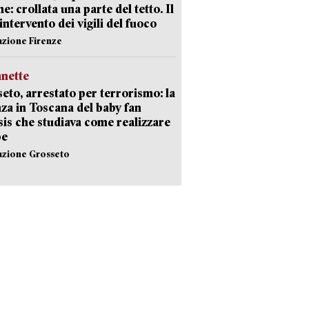
e: crollata una parte del tetto. Il
intervento dei vigili del fuoco
azione Firenze
nette
eto, arrestato per terrorismo: la
za in Toscana del baby fan
Isis che studiava come realizzare
be
azione Grosseto