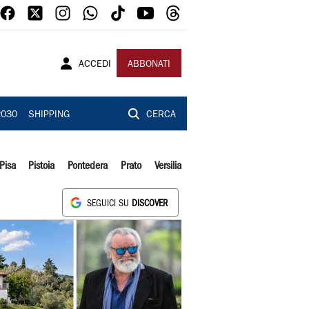
ACCEDI
ABBONATI
2030
SHIPPING
CERCA
Pisa
Pistoia
Pontedera
Prato
Versilia
SEGUICI SU
DISCOVER