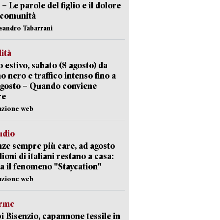
 – Le parole del figlio e il dolore
 comunità
ssandro Tabarrani
lità
 estivo, sabato (8 agosto) da
no nero e traffico intenso fino a
agosto – Quando conviene
re
azione web
udio
ze sempre più care, ad agosto
lioni di italiani restano a casa:
a il fenomeno "Staycation"
azione web
arme
 Bisenzio, capannone tessile in