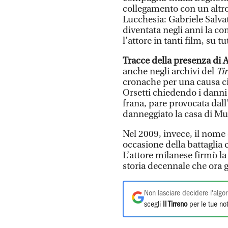
collegamento con un altro 
Lucchesia: Gabriele Salvat
diventata negli anni la c
l’attore in tanti film, su t
Tracce della presenza di 
anche negli archivi del
Ti
cronache per una causa ci
Orsetti chiedendo i dann
frana, pare provocata dal
danneggiato la casa di Mu
Nel 2009, invece, il nome
occasione della battaglia c
L’attore milanese firmò la
storia decennale che ora g
Non lasciare decidere l'algor
scegli
Il Tirreno
per le tue not