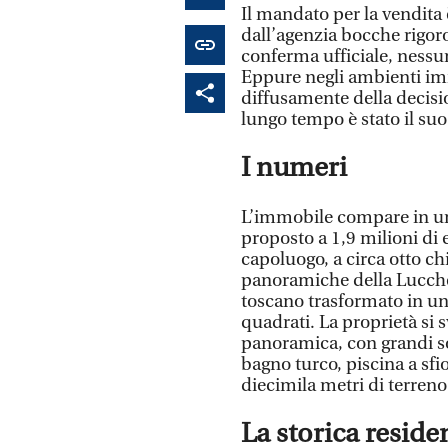
Il mandato per la vendita è
dall’agenzia bocche rigo
conferma ufficiale, nessun
Eppure negli ambienti immo
diffusamente della decisio
lungo tempo è stato il su
I numeri
L’immobile compare in un
proposto a 1,9 milioni di e
capoluogo, a circa otto ch
panoramiche della Lucches
toscano trasformato in un
quadrati. La proprietà si s
panoramica, con grandi s
bagno turco, piscina a sfi
diecimila metri di terreno
La storica reside