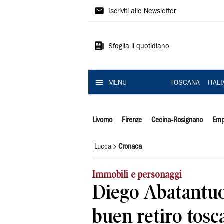
Il
Iscriviti alle Newsletter
Tirreno
Sfoglia il quotidiano
MENU
TOSCANA
ITAL
Livorno
Firenze
Cecina-Rosignano
Emp
Lucca
Cronaca
Immobili e personaggi
Diego Abatantuon
buen retiro tosc