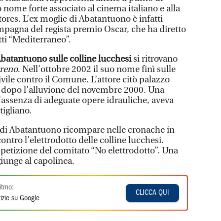
nome forte associato al cinema italiano e alla
ores. L’ex moglie di Abatantuono è infatti
ompagna del regista premio Oscar, che ha diretto
utti “Mediterraneo”.
Abatantuono sulle colline lucchesi
si ritrovano
rreno
. Nell’ottobre 2002 il suo nome finì sulle
vile contro il Comune. L’attore citò palazzo
i dopo l’alluvione del novembre 2000. Una
l’assenza di adeguate opere idrauliche, aveva
tigliano.
 di Abatantuono ricompare nelle cronache in
ontro l’elettrodotto delle colline lucchesi.
 petizione del comitato “No elettrodotto”. Una
iunge al capolinea.
itmo:
CLICCA QUI
izie su Google