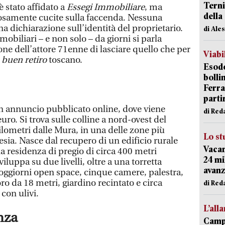
Terni
 stato affidato a
Essegi Immobiliare
, ma
della
rosamente cucite sulla faccenda. Nessuna
a dichiarazione sull’identità del proprietario.
di Ale
biliari – e non solo – da giorni si parla
ne dell’attore 71enne di lasciare quello che per
Viabi
o
buen retiro
toscano.
Esodo
bolli
Ferr
parti
 annuncio pubblicato online, dove viene
di Red
uro. Si trova sulle colline a nord-ovest del
ilometri dalle Mura, in una delle zone più
Lo st
ia. Nasce dal recupero di un edificio rurale
Vacan
a residenza di pregio di circa 400 metri
24 mi
viluppa su due livelli, oltre a una torretta
avanz
oggiorni open space, cinque camere, palestra,
oro da 18 metri, giardino recintato e circa
di Red
 con ulivi.
L’all
nza
Campi