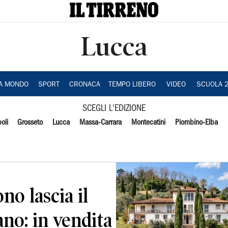
Lucca
IA MONDO
SPORT
CRONACA
TEMPO LIBERO
VIDEO
SCUOLA 
SCEGLI L'EDIZIONE
oli
Grosseto
Lucca
Massa-Carrara
Montecatini
Piombino-Elba
o lascia il
ano: in vendita