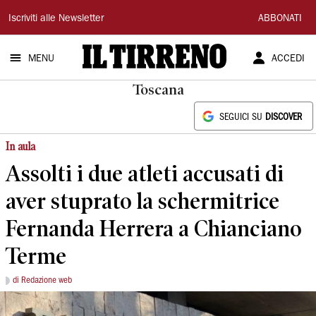
Il
Iscriviti alle Newsletter
ABBONATI
Tirreno
MENU
ACCEDI
Toscana
SEGUICI SU
DISCOVER
In aula
Assolti i due atleti accusati di
aver stuprato la schermitrice
Fernanda Herrera a Chianciano
Terme
di Redazione web