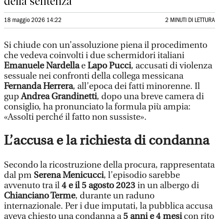
della sentenza
18 maggio 2026 14:22
2 MINUTI DI LETTURA
Si chiude con un’assoluzione piena il procedimento
che vedeva coinvolti i due schermidori italiani
Emanuele Nardella
e
Lapo Pucci
, accusati di violenza
sessuale nei confronti della collega messicana
Fernanda Herrera
, all’epoca dei fatti minorenne. Il
gup
Andrea Grandinetti
, dopo una breve camera di
consiglio, ha pronunciato la formula più ampia:
«Assolti perché il fatto non sussiste».
L’accusa e la richiesta di condanna
Secondo la ricostruzione della procura, rappresentata
dal pm
Serena Menicucci
, l’episodio sarebbe
avvenuto tra il
4 e il 5 agosto 2023
in un albergo di
Chianciano Terme
, durante un raduno
internazionale. Per i due imputati, la pubblica accusa
aveva chiesto una condanna a
5 anni e 4 mesi
con rito