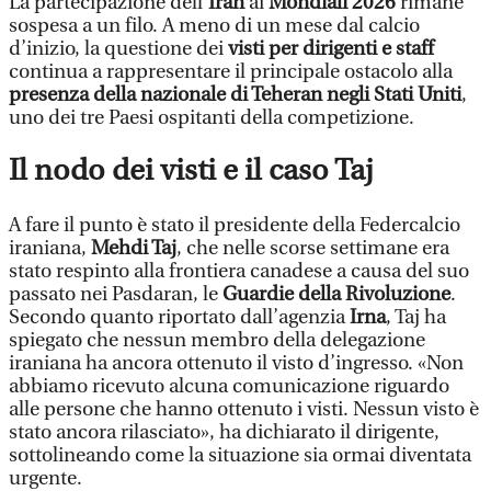
La partecipazione dell’
Iran
ai
Mondiali 2026
rimane
sospesa a un filo. A meno di un mese dal calcio
d’inizio, la questione dei
visti per dirigenti e staff
continua a rappresentare il principale ostacolo alla
presenza della nazionale di Teheran negli Stati Uniti
,
uno dei tre Paesi ospitanti della competizione.
Il nodo dei visti e il caso Taj
A fare il punto è stato il presidente della Federcalcio
iraniana,
Mehdi Taj
, che nelle scorse settimane era
stato respinto alla frontiera canadese a causa del suo
passato nei Pasdaran, le
Guardie della Rivoluzione
.
Secondo quanto riportato dall’agenzia
Irna
, Taj ha
spiegato che nessun membro della delegazione
iraniana ha ancora ottenuto il visto d’ingresso. «Non
abbiamo ricevuto alcuna comunicazione riguardo
alle persone che hanno ottenuto i visti. Nessun visto è
stato ancora rilasciato», ha dichiarato il dirigente,
sottolineando come la situazione sia ormai diventata
urgente.