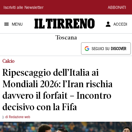
Il
Iscriviti alle Newsletter
ABBONATI
Tirreno
MENU
ACCEDI
Toscana
SEGUICI SU
DISCOVER
Calcio
Ripescaggio dell’Italia ai
Mondiali 2026: l’Iran rischia
davvero il forfait – Incontro
decisivo con la Fifa
di Redazione web