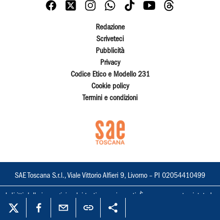
Redazione
Scriveteci
Pubblicità
Privacy
Codice Etico e Modello 231
Cookie policy
Termini e condizioni
SAE Toscana S.r.l., Viale Vittorio Alfieri 9, Livorno – PI 02054410499
I diritti delle immagini e dei testi sono riservati. È espressamente vietata la
loro riproduzione con qualsiasi mezzo e l'adattamento totale o parziale.