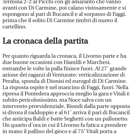
Termina 2-2 al Picchi con gli amaranto che vanno
avanti con Di Carmine, poi calano vistosamente e si
espongono al pari di Bucancil e al sorpasso di Faggi,
prima che il solito Di Carmine timbri di nuovo il
cartellino.
La cronaca della partita
Per quanto riguarda la cronaca, il Livorno parte e ha
due buone occasioni con Hamlili e Marchesi,
entrambe le volte la palla finisce fuori. Al 27’ grande
azione dei ragazzi di Venturato: verticalizzazione di
Peralta, sponda di Dionisi ed eurogol di Di Carmine.
La risposta ospite è nel mancino di Faggi, fuori. Nella
ripresa il Pontedera approccia meglio la gara e Vitali è
subito pericolosissimo, ma Noce salva con un
intervento provvidenziale. Biondi dalla parte opposta
si divora il raddoppio e al 61’ arriva il pari di Bucancil
che anticipa Baldi e batte Seghetti con un pallonetto.
Un quarto d’ora in cui il Livorno fa fatica a prendere
in mano il pallino del gioco e al 75’ Vitali porta a