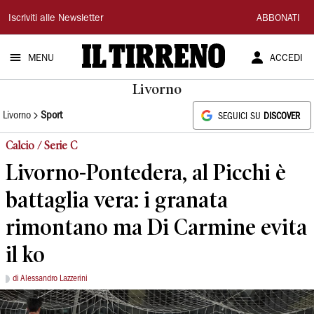
Il
Iscriviti alle Newsletter
ABBONATI
Tirreno
MENU
ACCEDI
Livorno
Livorno
Sport
SEGUICI SU
DISCOVER
Calcio / Serie C
Livorno-Pontedera, al Picchi è
battaglia vera: i granata
rimontano ma Di Carmine evita
il ko
di Alessandro Lazzerini