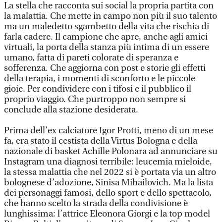
La stella che racconta sui social la propria partita con
la malattia. Che mette in campo non più il suo talento
ma un maledetto sgambetto della vita che rischia di
farla cadere. Il campione che apre, anche agli amici
virtuali, la porta della stanza più intima di un essere
umano, fatta di pareti colorate di speranza e
sofferenza. Che aggiorna con post e storie gli effetti
della terapia, i momenti di sconforto e le piccole
gioie. Per condividere con i tifosi e il pubblico il
proprio viaggio. Che purtroppo non sempre si
conclude alla stazione desiderata.
Prima dell’ex calciatore Igor Protti, meno di un mese
fa, era stato il cestista della Virtus Bologna e della
nazionale di basket Achille Polonara ad annunciare su
Instagram una diagnosi terribile: leucemia mieloide,
la stessa malattia che nel 2022 si è portata via un altro
bolognese d’adozione, Sinisa Mihailovich. Ma la lista
dei personaggi famosi, dello sport e dello spettacolo,
che hanno scelto la strada della condivisione è
lunghissima: l’attrice Eleonora Giorgi e la top model