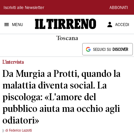
Il
Iscriviti alle Newsletter
ABBONATI
Tirreno
MENU
ACCEDI
Toscana
SEGUICI SU
DISCOVER
L'intervista
Da Murgia a Protti, quando la
malattia diventa social. La
piscologa: «L'amore del
pubblico aiuta ma occhio agli
odiatori»
di Federico Lazzotti