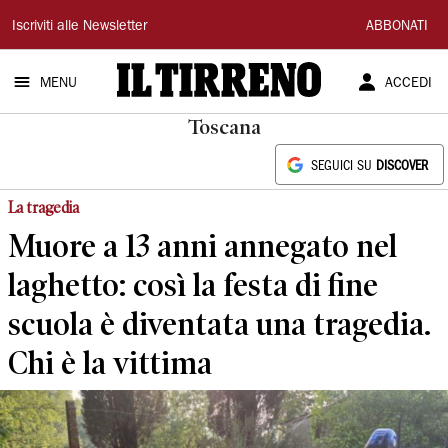
Il
Iscriviti alle Newsletter
ABBONATI
Tirreno
MENU
ACCEDI
Toscana
SEGUICI SU
DISCOVER
La tragedia
Muore a 13 anni annegato nel
laghetto: così la festa di fine
scuola è diventata una tragedia.
Chi è la vittima