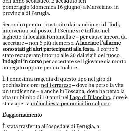
dell’anno scolastico. È accaduto ieri
pomeriggio (domenica 16 giugno) a Marsciano, in
provincia di Perugia.
Secondo quanto ricostruito dai carabinieri di Todi,
intervenuti sul posto, il 13enne si è tuffato nel
laghetto di località Fontanella e – per cause ancora da
accertare – non è più riemerso.
A lanciare l’allarme
sono stati gli altri partecipanti alla festa
. Il corpo è
stato recuperato intorno alle 20 dai vigili del fuoco.
Indagini in corso
per accertare se il giovane sia morto
annegato oppure per un malore.
È l’ennesima tragedia di questo tipo nel giro di
pochissime ore:
nel Ferrarese
– dove ha perso la vita
un undicenne – e anche in Toscana, dove ha perso la
vita un bimbo di 10 anni nel
Lago di Bilancino
, dove è
stata aperta
un’inchiesta per omicidio colposo
.
L’aggiornamento
È stata trasferita all’ospedale di Perugia, a