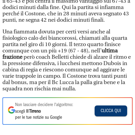
il 65-43 e poi centra il massimo vantaggio sul 67-43 a
dodici minuti dalla fine. Qui la partita si infiamma
perché il Costone, che in 28 minuti aveva segnato 43
punti, ne segna 42 nei dodici minuti finali.
Una fiammata dovuta per certi versi anche al
fisiologico calo dei biancorossi, chiamati alla quarta
partita nel giro di 10 giorni. Il terzo quarto finisce
comunque con un più +19 (67 - 48), nell’
ultima
frazione
però coach Belletti chiede di alzare il ritmo e
la pressione difensiva, i lucchesi mettono Dubois in
cabina di regia e riescono comunque ad aggirare le
varie trappole in campo. Il Costone trova tanti punti
dal bonus, ma per il Bc Lucca la palla gira bene e la
squadra non rischia mai nulla.
Non lasciare decidere l'algoritmo:
CLICCA QUI
scegli
Il Tirreno
per le tue notizie su Google