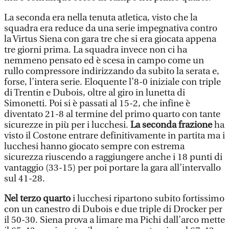
La seconda era nella tenuta atletica, visto che la
squadra era reduce da una serie impegnativa contro
la Virtus Siena con gara tre che si era giocata appena
tre giorni prima. La squadra invece non ci ha
nemmeno pensato ed è scesa in campo come un
rullo compressore indirizzando da subito la serata e,
forse, l’intera serie. Eloquente l’8-0 iniziale con triple
di Trentin e Dubois, oltre al giro in lunetta di
Simonetti. Poi si è passati al 15-2, che infine è
diventato 21-8 al termine del primo quarto con tante
sicurezze in più per i lucchesi.
La seconda frazione
ha
visto il Costone entrare definitivamente in partita ma i
lucchesi hanno giocato sempre con estrema
sicurezza riuscendo a raggiungere anche i 18 punti di
vantaggio (33-15) per poi portare la gara all’intervallo
sul 41-28.
Nel terzo quarto
i lucchesi ripartono subito fortissimo
con un canestro di Dubois e due triple di Drocker per
il 50-30. Siena prova a limare ma Pichi dall’arco mette