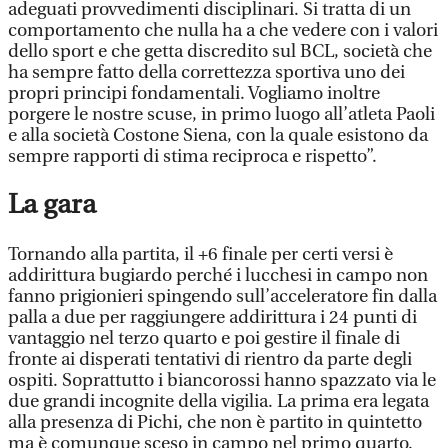
adeguati provvedimenti disciplinari. Si tratta di un
comportamento che nulla ha a che vedere con i valori
dello sport e che getta discredito sul BCL, società che
ha sempre fatto della correttezza sportiva uno dei
propri principi fondamentali. Vogliamo inoltre
porgere le nostre scuse, in primo luogo all’atleta Paoli
e alla società Costone Siena, con la quale esistono da
sempre rapporti di stima reciproca e rispetto”.
La gara
Tornando alla partita, il +6 finale per certi versi è
addirittura bugiardo perché i lucchesi in campo non
fanno prigionieri spingendo sull’acceleratore fin dalla
palla a due per raggiungere addirittura i 24 punti di
vantaggio nel terzo quarto e poi gestire il finale di
fronte ai disperati tentativi di rientro da parte degli
ospiti. Soprattutto i biancorossi hanno spazzato via le
due grandi incognite della vigilia. La prima era legata
alla presenza di Pichi, che non è partito in quintetto
ma è comunque sceso in campo nel primo quarto.