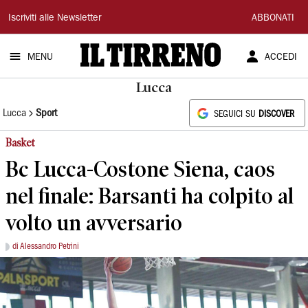
Il
Iscriviti alle Newsletter
ABBONATI
Tirreno
MENU
ACCEDI
Lucca
Lucca
Sport
SEGUICI SU
DISCOVER
Basket
Bc Lucca-Costone Siena, caos
nel finale: Barsanti ha colpito al
volto un avversario
di Alessandro Petrini