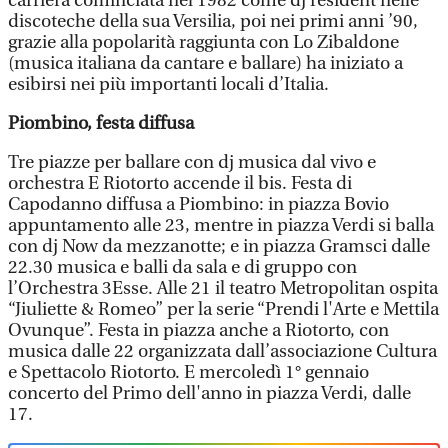
carriera cominciata nel 1982 come dj resident nelle
discoteche della sua Versilia, poi nei primi anni ’90,
grazie alla popolarità raggiunta con Lo Zibaldone
(musica italiana da cantare e ballare) ha iniziato a
esibirsi nei più importanti locali d’Italia.
Piombino, festa diffusa
Tre piazze per ballare con dj musica dal vivo e
orchestra E Riotorto accende il bis. Festa di
Capodanno diffusa a Piombino: in piazza Bovio
appuntamento alle 23, mentre in piazza Verdi si balla
con dj Now da mezzanotte; e in piazza Gramsci dalle
22.30 musica e balli da sala e di gruppo con
l’Orchestra 3Esse. Alle 21 il teatro Metropolitan ospita
“Jiuliette & Romeo” per la serie “Prendi l'Arte e Mettila
Ovunque”. Festa in piazza anche a Riotorto, con
musica dalle 22 organizzata dall’associazione Cultura
e Spettacolo Riotorto. E mercoledì 1° gennaio
concerto del Primo dell'anno in piazza Verdi, dalle
17.