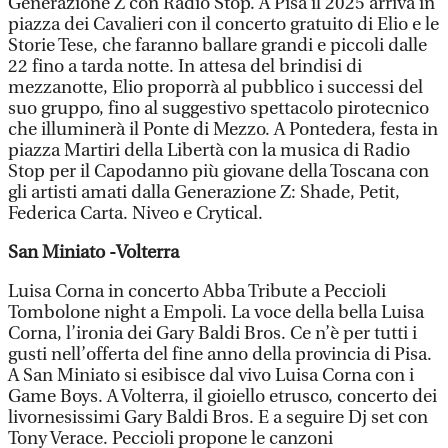
Generazione Z con Radio Stop. A Pisa il 2025 arriva in
piazza dei Cavalieri con il concerto gratuito di Elio e le
Storie Tese, che faranno ballare grandi e piccoli dalle
22 fino a tarda notte. In attesa del brindisi di
mezzanotte, Elio proporrà al pubblico i successi del
suo gruppo, fino al suggestivo spettacolo pirotecnico
che illuminerà il Ponte di Mezzo. A Pontedera, festa in
piazza Martiri della Libertà con la musica di Radio
Stop per il Capodanno più giovane della Toscana con
gli artisti amati dalla Generazione Z: Shade, Petit,
Federica Carta. Niveo e Crytical.
San Miniato -Volterra
Luisa Corna in concerto Abba Tribute a Peccioli
Tombolone night a Empoli. La voce della bella Luisa
Corna, l’ironia dei Gary Baldi Bros. Ce n’è per tutti i
gusti nell’offerta del fine anno della provincia di Pisa.
A San Miniato si esibisce dal vivo Luisa Corna con i
Game Boys. A Volterra, il gioiello etrusco, concerto dei
livornesissimi Gary Baldi Bros. E a seguire Dj set con
Tony Verace. Peccioli propone le canzoni