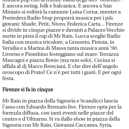
E ancora swing, folk e balcanica. E ancora a San
Miniato si esibirà la cantante Luisa Corna, mentre a
Pontedera Radio Stop proporrà musica per i più
giovani: Shade, Petit, Niveo, Federica Carta... Firenze
si divide in cinque piazze e davanti a Palazzo Vecchio
mette in pista il rap di Mr Rain. Lucca sceglie Radio
Italia con musica tricolore, a Grosseto, Pistoia, in
Versilia e a Marina di Massa tanta musica anni ’90.
Livorno e Piombino festeggiano sul mare: Terrazza
Mascagni e piazza Bovio (ma non solo), Cecina si
affida al dj Marco Bresciani. E che dire dell’angolo
oroscopo di Prato? Ce n’è per tutti i gusti. E per ogni
festa.
Firenze si fa in cinque
Mr Rain in piazza della Signoria e Scandicci lancia
l’asso con Edoardo Bennato live. Firenze opta per la
formula diffusa, con tanti eventi nelle piazze del
centro e d’Oltrarno. Si va dallo show in piazza della
Signoria con Mr Rain, Giovanni Caccamo, Syria,