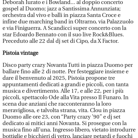
Deborah Iurato e i Bowland... al doppio concerto
gospel al Duomo; jazz a Santissima Annunziata;
orchestra dal vivo e balli in piazza Santa Croce e
infine due marching band in Oltrarno, via Palazzuolo
e via Finiguerra. A Scandicci super concerto con la
star Edoardo Bennato con il suo live Rock&Blues.
Preceduto alle 22 dal dj set di Cipo, da X Factor.
Pistoia vintage
Disco party crazy Novanta Tutti in piazza Duomo per
ballare fino alle 2 di notte. Per festeggiare insieme e
dare il benvenuto al 2025, Pistoia propone tre
appuntamenti dedicati a grandi e piccoli, con tanta
musica e divertimento. Alle 17, e alle 22, per i più
piccoli, spettacolo Ode alla Vita presso Il Funaro. In
scena due anziani che racconteranno la loro
meravigliosa, e talvolta strana, vita. Clou in piazza
Duomo alle ore 23, con “Party crazy ’90” e dj set
dedicato ai mitici anni Novanta. Si prosegue con la
musica fino all’una. Ingresso libero, vietato introdurre
bottiglie e bicchieri di vetro, lanciare petardi e fuochi