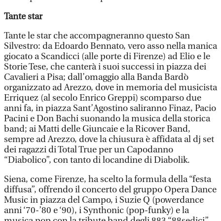
Tante star
Tante le star che accompagneranno questo San
Silvestro: da Edoardo Bennato, vero asso nella manica
giocato a Scandicci (alle porte di Firenze) ad Elio e le
Storie Tese, che canterà i suoi successi in piazza dei
Cavalieri a Pisa; dall’omaggio alla Banda Bardò
organizzato ad Arezzo, dove in memoria del musicista
Erriquez (al secolo Enrico Greppi) scomparso due
anni fa, in piazza Sant’Agostino saliranno Finaz, Pacio
Pacini e Don Bachi suonando la musica della storica
band; ai Matti delle Giuncaie e la Ricover Band,
sempre ad Arezzo, dove la chiusura è affidata al dj set
dei ragazzi di Total True per un Capodanno
“Diabolico”, con tanto di locandine di Diabolik.
Siena, come Firenze, ha scelto la formula della “festa
diffusa”, offrendo il concerto del gruppo Opera Dance
Music in piazza del Campo, i Suzie Q (powerdance
anni ‘70-’80 e ‘90), i Synthonic (pop-funky) e la
musica pop con la tribute band degli 883 “88sedici”.