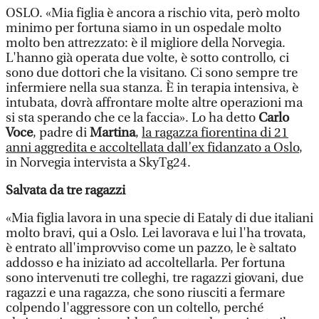
OSLO. «Mia figlia è ancora a rischio vita, però molto
minimo per fortuna siamo in un ospedale molto
molto ben attrezzato: è il migliore della Norvegia.
L'hanno già operata due volte, è sotto controllo, ci
sono due dottori che la visitano. Ci sono sempre tre
infermiere nella sua stanza. È in terapia intensiva, è
intubata, dovrà affrontare molte altre operazioni ma
si sta sperando che ce la faccia». Lo ha detto
Carlo
Voce
, padre di
Martina
,
la ragazza fiorentina di 21
anni aggredita e accoltellata dall’ex fidanzato a Oslo
,
in Norvegia intervista a SkyTg24.
Salvata da tre ragazzi
«Mia figlia lavora in una specie di Eataly di due italiani
molto bravi, qui a Oslo. Lei lavorava e lui l'ha trovata,
è entrato all'improvviso come un pazzo, le è saltato
addosso e ha iniziato ad accoltellarla. Per fortuna
sono intervenuti tre colleghi, tre ragazzi giovani, due
ragazzi e una ragazza, che sono riusciti a fermare
colpendo l'aggressore con un coltello, perché