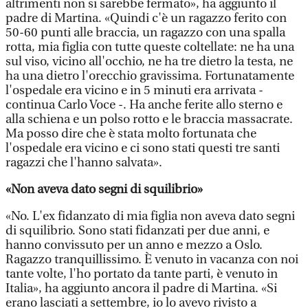
altrimenti non si sarebbe fermato», ha aggiunto il
padre di Martina. «Quindi c'è un ragazzo ferito con
50-60 punti alle braccia, un ragazzo con una spalla
rotta, mia figlia con tutte queste coltellate: ne ha una
sul viso, vicino all'occhio, ne ha tre dietro la testa, ne
ha una dietro l'orecchio gravissima. Fortunatamente
l'ospedale era vicino e in 5 minuti era arrivata -
continua Carlo Voce -. Ha anche ferite allo sterno e
alla schiena e un polso rotto e le braccia massacrate.
Ma posso dire che è stata molto fortunata che
l'ospedale era vicino e ci sono stati questi tre santi
ragazzi che l'hanno salvata».
«Non aveva dato segni di squilibrio»
«No. L'ex fidanzato di mia figlia non aveva dato segni
di squilibrio. Sono stati fidanzati per due anni, e
hanno convissuto per un anno e mezzo a Oslo.
Ragazzo tranquillissimo. È venuto in vacanza con noi
tante volte, l'ho portato da tante parti, è venuto in
Italia», ha aggiunto ancora il padre di Martina. «Si
erano lasciati a settembre, io lo avevo rivisto a