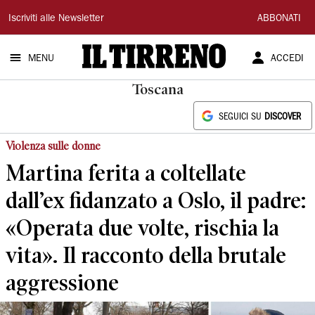
Il
Iscriviti alle Newsletter
ABBONATI
Tirreno
MENU
ACCEDI
Toscana
SEGUICI SU
DISCOVER
Violenza sulle donne
Martina ferita a coltellate
dall’ex fidanzato a Oslo, il padre:
«Operata due volte, rischia la
vita». Il racconto della brutale
aggressione