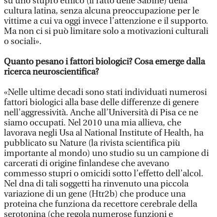
su uno stupro etnico (il ratto delle Sabine) della
cultura latina, senza alcuna preoccupazione per le
vittime a cui va oggi invece l’attenzione e il supporto.
Ma non ci si può limitare solo a motivazioni culturali
o sociali».
Quanto pesano i fattori biologici? Cosa emerge dalla
ricerca neuroscientifica?
«Nelle ultime decadi sono stati individuati numerosi
fattori biologici alla base delle differenze di genere
nell'aggressività. Anche all’Università di Pisa ce ne
siamo occupati. Nel 2010 una mia allieva, che
lavorava negli Usa al National Institute of Health, ha
pubblicato su Nature (la rivista scientifica più
importante al mondo) uno studio su un campione di
carcerati di origine finlandese che avevano
commesso stupri o omicidi sotto l’effetto dell’alcol.
Nel dna di tali soggetti ha rinvenuto una piccola
variazione di un gene (Htr2b) che produce una
proteina che funziona da recettore cerebrale della
serotonina (che regola numerose funzioni e