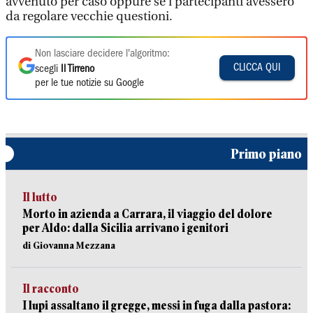
avvenuto per caso oppure se i partecipanti avessero
da regolare vecchie questioni.
Non lasciare decidere l'algoritmo:
CLICCA QUI
scegli
Il Tirreno
per le tue notizie su Google
Primo piano
Il lutto
Morto in azienda a Carrara, il viaggio del dolore
per Aldo: dalla Sicilia arrivano i genitori
di Giovanna Mezzana
Il racconto
I lupi assaltano il gregge, messi in fuga dalla pastora: