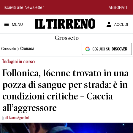
Il
Iscriviti alle Newsletter
ABBONATI
Tirreno
MENU
ACCEDI
Grosseto
Grosseto
Cronaca
SEGUICI SU
DISCOVER
Indagini in corso
Follonica, 16enne trovato in una
pozza di sangue per strada: è in
condizioni critiche – Caccia
all’aggressore
di Ivana Agostini