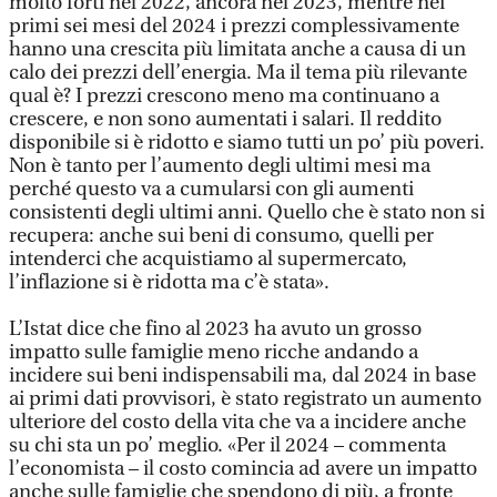
molto forti nel 2022, ancora nel 2023, mentre nei
primi sei mesi del 2024 i prezzi complessivamente
hanno una crescita più limitata anche a causa di un
calo dei prezzi dell’energia. Ma il tema più rilevante
qual è? I prezzi crescono meno ma continuano a
crescere, e non sono aumentati i salari. Il reddito
disponibile si è ridotto e siamo tutti un po’ più poveri.
Non è tanto per l’aumento degli ultimi mesi ma
perché questo va a cumularsi con gli aumenti
consistenti degli ultimi anni. Quello che è stato non si
recupera: anche sui beni di consumo, quelli per
intenderci che acquistiamo al supermercato,
l’inflazione si è ridotta ma c’è stata».
L’Istat dice che fino al 2023 ha avuto un grosso
impatto sulle famiglie meno ricche andando a
incidere sui beni indispensabili ma, dal 2024 in base
ai primi dati provvisori, è stato registrato un aumento
ulteriore del costo della vita che va a incidere anche
su chi sta un po’ meglio. «Per il 2024 – commenta
l’economista – il costo comincia ad avere un impatto
anche sulle famiglie che spendono di più, a fronte