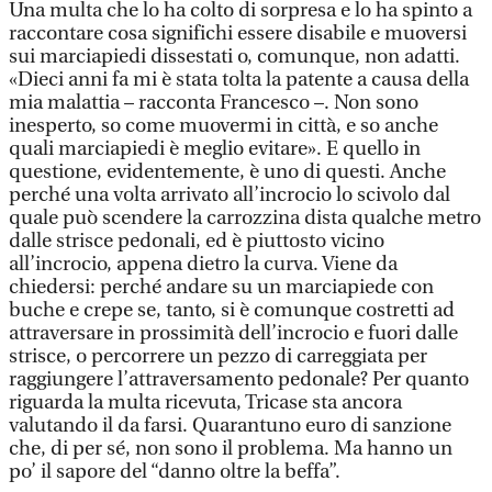
Una multa che lo ha colto di sorpresa e lo ha spinto a
raccontare cosa significhi essere disabile e muoversi
sui marciapiedi dissestati o, comunque, non adatti.
«Dieci anni fa mi è stata tolta la patente a causa della
mia malattia – racconta Francesco –. Non sono
inesperto, so come muovermi in città, e so anche
quali marciapiedi è meglio evitare». E quello in
questione, evidentemente, è uno di questi. Anche
perché una volta arrivato all’incrocio lo scivolo dal
quale può scendere la carrozzina dista qualche metro
dalle strisce pedonali, ed è piuttosto vicino
all’incrocio, appena dietro la curva. Viene da
chiedersi: perché andare su un marciapiede con
buche e crepe se, tanto, si è comunque costretti ad
attraversare in prossimità dell’incrocio e fuori dalle
strisce, o percorrere un pezzo di carreggiata per
raggiungere l’attraversamento pedonale? Per quanto
riguarda la multa ricevuta, Tricase sta ancora
valutando il da farsi. Quarantuno euro di sanzione
che, di per sé, non sono il problema. Ma hanno un
po’ il sapore del “danno oltre la beffa”.