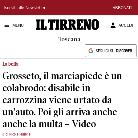
Il
Iscriviti alle Newsletter
ABBONATI
Tirreno
MENU
ACCEDI
Toscana
SEGUICI SU
DISCOVER
La beffa
Grosseto, il marciapiede è un
colabrodo: disabile in
carrozzina viene urtato da
un'auto. Poi gli arriva anche
anche la multa – Video
di Nicole Terribile