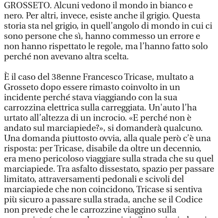
GROSSETO.
Alcuni vedono il mondo in bianco e
nero. Per altri, invece, esiste anche il grigio. Questa
storia sta nel grigio, in quell’angolo di mondo in cui ci
sono persone che sì, hanno commesso un errore e
non hanno rispettato le regole, ma l’hanno fatto solo
perché non avevano altra scelta.
È il caso del 38enne Francesco Tricase, multato a
Grosseto dopo essere rimasto coinvolto in un
incidente perché stava viaggiando con la sua
carrozzina elettrica sulla carreggiata. Un'auto l’ha
urtato all’altezza di un incrocio. «E perché non è
andato sul marciapiede?», si domanderà qualcuno.
Una domanda piuttosto ovvia, alla quale però c’è una
risposta: per Tricase, disabile da oltre un decennio,
era meno pericoloso viaggiare sulla strada che su quel
marciapiede. Tra asfalto dissestato, spazio per passare
limitato, attraversamenti pedonali e scivoli del
marciapiede che non coincidono, Tricase si sentiva
più sicuro a passare sulla strada, anche se il Codice
non prevede che le carrozzine viaggino sulla