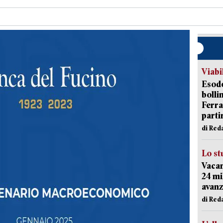
Viabi
Esodo
bolli
Ferr
parti
di Red
Lo st
Vacan
24 mi
avanz
di Red