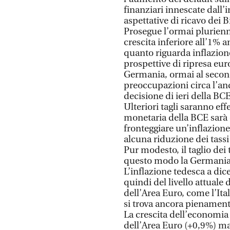
finanziari innescate dall’
aspettative di ricavo dei 
Prosegue l’ormai plurienn
crescita inferiore all’1%
quanto riguarda inflazione
prospettive di ripresa eur
Germania, ormai al second
preoccupazioni circa l’a
decisione di ieri della BCE
Ulteriori tagli saranno eff
monetaria della BCE sarà 
fronteggiare un’inflazione
alcuna riduzione dei tassi 
Pur modesto, il taglio dei 
questo modo la Germania si
L’inflazione tedesca a dice
quindi del livello attuale
dell’Area Euro, come l’Ita
si trova ancora pienamente 
La crescita dell’economia 
dell’Area Euro (+0,9%) ma i