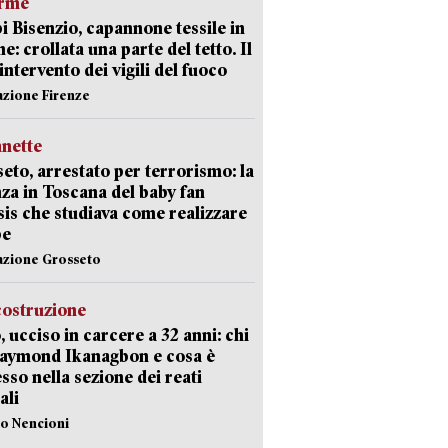
arme
 Bisenzio, capannone tessile in
e: crollata una parte del tetto. Il
intervento dei vigili del fuoco
azione Firenze
nette
eto, arrestato per terrorismo: la
za in Toscana del baby fan
Isis che studiava come realizzare
be
azione Grosseto
costruzione
, ucciso in carcere a 32 anni: chi
Raymond Ikanagbon e cosa è
sso nella sezione dei reati
ali
lo Nencioni