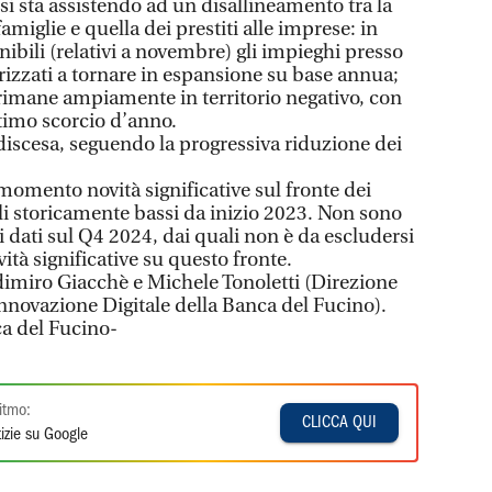
 si sta assistendo ad un disallineamento tra la
famiglie e quella dei prestiti alle imprese: in
nibili (relativi a novembre) gli impieghi presso
rizzati a tornare in espansione su base annua;
 rimane ampiamente in territorio negativo, con
timo scorcio d’anno.
n discesa, seguendo la progressiva riduzione dei
momento novità significative sul fronte dei
elli storicamente bassi da inizio 2023. Non sono
i dati sul Q4 2024, dai quali non è da escludersi
tà significative su questo fronte.
adimiro Giacchè e Michele Tonoletti (Direzione
novazione Digitale della Banca del Fucino).
ca del Fucino-
itmo:
CLICCA QUI
izie su Google