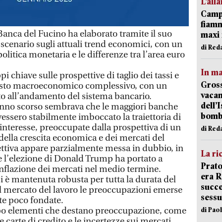
L’all
Campi
fiamm
nca del Fucino ha elaborato tramite il suo
maxi 
i scenario sugli attuali trend economici, con un
di Red
politica monetaria e le differenze tra l’area euro
In ma
i chiave sulle prospettive di taglio dei tassi e
Gross
testo macroeconomico complessivo, con un
vacan
 all’andamento del sistema bancario.
dell’
anno scorso sembrava che le maggiori banche
bom
avessero stabilmente imboccato la traiettoria di
 interesse, preoccupate dalla prospettiva di un
di Red
ella crescita economica e dei mercati del
ettiva appare parzialmente messa in dubbio, in
La ri
ve l’elezione di Donald Trump ha portato a
Prato
 inflazione dei mercati nel medio termine.
era 
i è mantenuta robusta per tutta la durata del
succe
l mercato del lavoro le preoccupazioni emerse
sessu
ate poco fondate.
 elementi che destano preoccupazione, come
di Pao
 carte di credito e le incertezze sui mercati