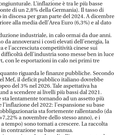
ongiunturale. L’inflazione è tra le più basse
ronte di un 2,8% della Germania). Il tasso di
o in discesa per gran parte del 2024. A dicembre
eriore alla media dell’Area Euro (6,3%) e al dato
duzione industriale, in calo ormai da due anni.
o da annoverarsi i costi elevati dell’energia, la
a e l’accresciuta competitività cinese sui
 difficoltà dell’industria sono messe ben in luce
rt, con le esportazioni in calo nei primi tre
r quanto riguarda le finanze pubbliche. Secondo
el Mef, il deficit pubblico italiano dovrebbe
ropeo del 3% nel 2026. Tale aspettativa ha
d a scendere ai livelli più bassi dal 2021.
le sta lentamente tornando ad un assetto più
 l’inflazione del 2022: l’espansione su base
bbligazionaria sta fortemente rallentando (da
+7,22% a novembre dello stesso anno), e i
i a tempo) sono tornati a crescere. La raccolta
in contrazione su base annua.