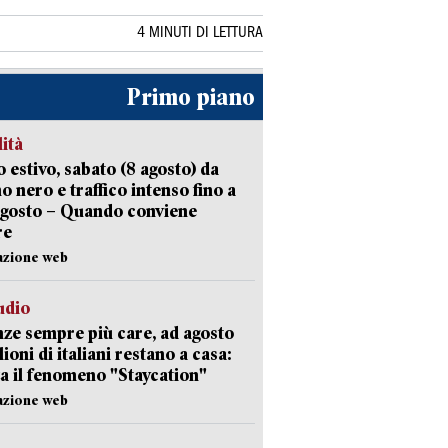
4 MINUTI DI LETTURA
Primo piano
lità
 estivo, sabato (8 agosto) da
no nero e traffico intenso fino a
agosto – Quando conviene
re
azione web
udio
ze sempre più care, ad agosto
lioni di italiani restano a casa:
a il fenomeno "Staycation"
azione web