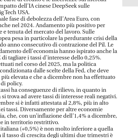
impatto dell’IA cinese DeepSeek sulle
Big Tech USA.
ale fase di debolezza dell’Area Euro, con
 anche nel 2024. Andamento più positivo per
 e tenuta del mercato del lavoro. Sulle
opea pesa in particolare la perdurante crisi della
o anno consecutivo di contrazione del Pil. Le
ndamento dell’economia hanno ispirato anche la
 di tagliare i tassi d’interesse dello 0,25%.
ettuati nel corso del 2025, ma la politica
condizionata dalle scelte della Fed, che deve
 più elevata e che a dicembre non ha effettuato
di policy.
tassi ha conseguenze di rilievo, in quanto in
 trova ad avere tassi di interesse reali negativi.
mbre si è infatti attestata al 2,8%, più in alto
 dei tassi. Diversamente per altre economie
lia, che, con un’inflazione dell’1,4% a dicembre,
in territorio restrittivo.
italiana (+0,5%) è non molto inferiore a quella
l tasso di crescita degli ultimi due trimestri è