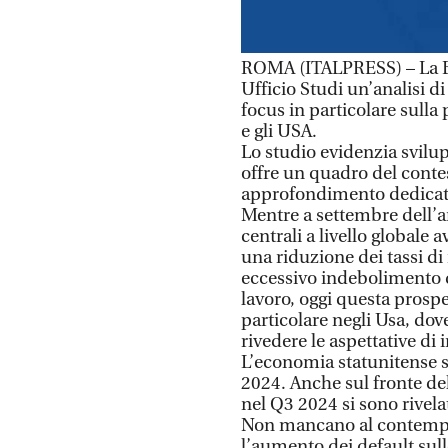
ROMA (ITALPRESS) – La Ba
Ufficio Studi un’analisi d
focus in particolare sulla 
e gli USA.
Lo studio evidenzia svilupp
offre un quadro del con
approfondimento dedicato
Mentre a settembre dell’
centrali a livello globale 
una riduzione dei tassi di
eccessivo indebolimento d
lavoro, oggi questa prosp
particolare negli Usa, do
rivedere le aspettative di
L’economia statunitense s
2024. Anche sul fronte de
nel Q3 2024 si sono rivel
Non mancano al contempo
l’aumento dei default sulle