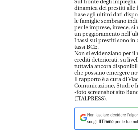
Sul fronte degli impieghi,
dinamica dei prestiti alle 
base agli ultimi dati dispo
le famiglie sembrano indi
per le imprese, invece, si
un peggioramento nell’ul
I tassi sui prestiti sono i
tassi BCE.
Non si evidenziano per il 
crediti deteriorati, su liv
tuttavia ancora disponibil
che possano emergere novi
Il rapporto è a cura di Vl
Comunicazione, Studi e In
-foto screenshot sito Ban
(ITALPRESS).
Non lasciare decidere l'algor
scegli
Il Tirreno
per le tue not