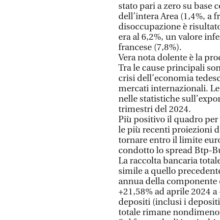
stato pari a zero su base c
dell’intera Area (1,4%, a f
disoccupazione è risultat
era al 6,2%, un valore inf
francese (7,8%).
Vera nota dolente è la pro
Tra le cause principali son
crisi dell’economia tedesc
mercati internazionali. Le
nelle statistiche sull’expo
trimestri del 2024.
Più positivo il quadro pe
le più recenti proiezioni d
tornare entro il limite eu
condotto lo spread Btp-Bun
La raccolta bancaria tota
simile a quello precedente
annua della componente o
+21,58% ad aprile 2024 a 
depositi (inclusi i deposit
totale rimane nondimeno 