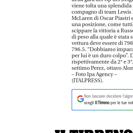
viene tolta una splendida 
compagno di team Lewis H
McLaren di Oscar Piastri 
una posizione, come tutti,
scippare la vittoria a Rus
di peso alla quale è stata
vettura deve essere di 798
796.5. “Dobbiamo imparar
per lui è un duro colpo”. D
rispettivamente da 2° e 3°
settimo Perez, ottavo Alo
– Foto Ipa Agency –
(ITALPRESS).
Non lasciare decidere l'algor
scegli
Il Tirreno
per le tue not