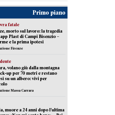
Primo piano
ra fatale
ze, morto sul lavoro: la tragedia
Capp Plast di Campi Bisenzio –
arme e la prima ipotesi
azione Firenze
idente
ra, volano giù dalla montagna
ick-up per 70 metri e restano
si su un albero: vivi per
colo
azione Massa Carrara
ia, muore a 24 anni dopo l’ultima