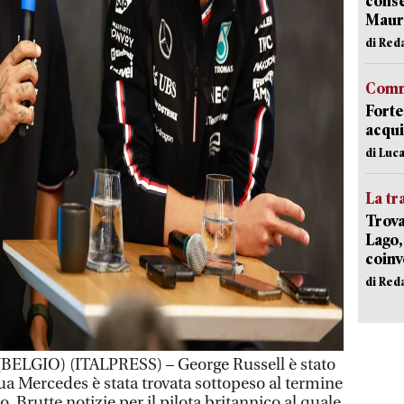
conse
Mauro
di Red
Comm
Forte
acqui
di Luca
La tr
Trova
Lago,
coinv
di Red
GIO) (ITALPRESS) – George Russell è stato
ua Mercedes è stata trovata sottopeso al termine
o. Brutte notizie per il pilota britannico al quale