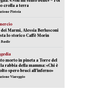
gna: «Non mi sento bene» – Poi
 crolla a terra
azione Pistoia
ercio
 dei Marmi, Alessia Berlusconi
sta lo storico Caffè Morin
 Basile
agedia
to morto in pineta a Torre del
 la rabbia della mamma: «Chi è
olto spero bruci all’inferno»
azione Viareggio