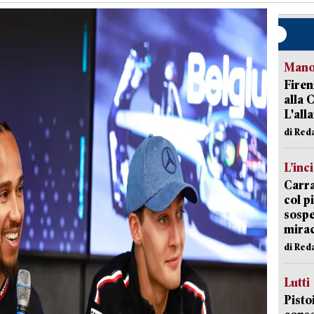
Manov
Firen
alla 
L'all
di Red
L’inc
Carra
col p
sospe
mira
di Red
Lutti
Pisto