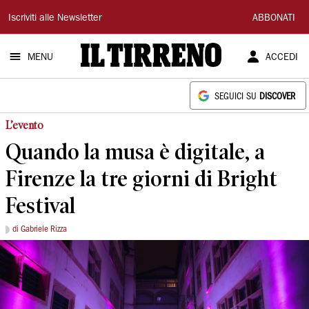
Il
Iscriviti alle Newsletter
ABBONATI
Tirreno
MENU
ACCEDI
SEGUICI SU
DISCOVER
L’evento
Quando la musa è digitale, a
Firenze la tre giorni di Bright
Festival
di Gabriele Rizza