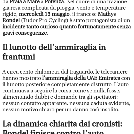
da
Praia a Mare
a
Potenza
. Nel cuore di una frazione
già resa complicata da pioggia, vento e temperature
rigide,
mercoledì 13 maggio
, il francese
Mathys
Rondel
(Tudor Pro Cycling) è stato protagonista di un
incidente tanto curioso quanto fortunatamente senza
gravi conseguenze
.
Il lunotto dell’ammiraglia in
frantumi
A circa cento chilometri dal traguardo, le telecamere
hanno mostrato
l’ammiraglia della UAE Emirates
con
il lunotto posteriore completamente distrutto. L’auto
continuava a seguire la corsa come se nulla fosse,
alimentando dubbi e domande tra gli spettatori:
nessun contatto apparente, nessuna caduta evidente,
nessun motivo chiaro per un danno così insolito.
La dinamica chiarita dai cronisti:
Rondel finisce contro l’auto