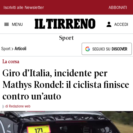
Il
Iscriviti alle Newsletter
ABBONATI
Tirreno
MENU
ACCEDI
Sport
Sport
Articoli
SEGUICI SU
DISCOVER
La corsa
Giro d’Italia, incidente per
Mathys Rondel: il ciclista finisce
contro un’auto
di Redazione web