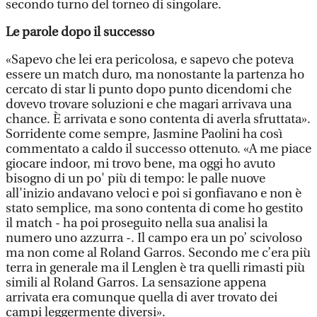
secondo turno del torneo di singolare.
Le parole dopo il successo
«Sapevo che lei era pericolosa, e sapevo che poteva
essere un match duro, ma nonostante la partenza ho
cercato di star li punto dopo punto dicendomi che
dovevo trovare soluzioni e che magari arrivava una
chance. È arrivata e sono contenta di averla sfruttata».
Sorridente come sempre, Jasmine Paolini ha così
commentato a caldo il successo ottenuto. «A me piace
giocare indoor, mi trovo bene, ma oggi ho avuto
bisogno di un po' più di tempo: le palle nuove
all'inizio andavano veloci e poi si gonfiavano e non è
stato semplice, ma sono contenta di come ho gestito
il match - ha poi proseguito nella sua analisi la
numero uno azzurra -. Il campo era un po’ scivoloso
ma non come al Roland Garros. Secondo me c’era più
terra in generale ma il Lenglen è tra quelli rimasti più
simili al Roland Garros. La sensazione appena
arrivata era comunque quella di aver trovato dei
campi leggermente diversi».