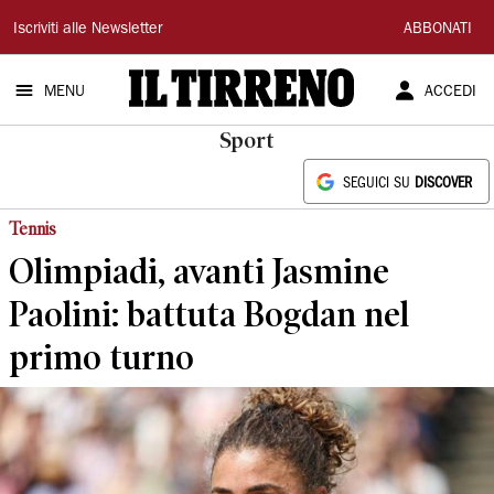
Il
Iscriviti alle Newsletter
ABBONATI
Tirreno
MENU
ACCEDI
Sport
SEGUICI SU
DISCOVER
Tennis
Olimpiadi, avanti Jasmine
Paolini: battuta Bogdan nel
primo turno