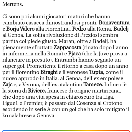
Mertens.
Ci sono poi alcuni giocatori maturi che hanno
cambiato casacca dimostrandosi pronti.
Bonaventura
e Borja Valero
alla Fiorentina,
Pedro
alla Roma,
Badelj
al Genoa. La solita rivoluzione di Preziosi sembra
partita col piede giusto. Maran, oltre a Badelj, ha
pienamente sfruttato
Zappacosta
(rinato dopo l'anno
in infermeria nella Roma) e
Pjaca
(che la Juve prova a
rilanciare in prestito). Entrambi hanno segnato un
super gol. Promettente il ritorno a casa dopo un anno
per il fiorentino
Biraghi
e il veronese
Tupta,
come il
nuovo approdo in Italia, al Genoa, dell'ex empolese
Zajc
e, a Verona, dell'ex atalantino
Tameze.
Infine c'è
la storia di
Riviere,
francese di origine martiricana,
che dopo una vita spesa in chiaroscuro tra Liga,
Ligue1 e Premier, è passato dal Cosenza al Crotone
esordendo in serie A con un gol che ha solo mitigato il
ko calabrese a Genova. —