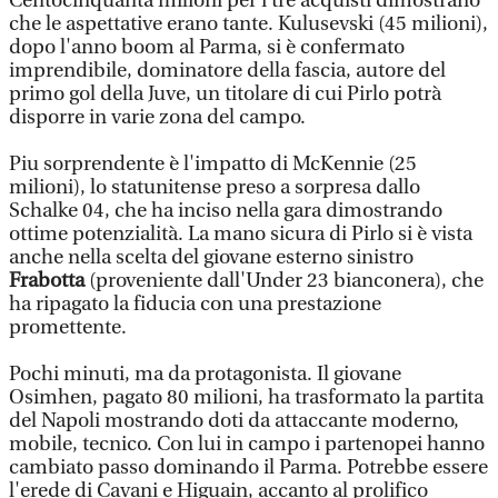
Centocinquanta milioni per i tre acquisti dimostrano
che le aspettative erano tante. Kulusevski (45 milioni),
dopo l'anno boom al Parma, si è confermato
imprendibile, dominatore della fascia, autore del
primo gol della Juve, un titolare di cui Pirlo potrà
disporre in varie zona del campo.
Piu sorprendente è l'impatto di McKennie (25
milioni), lo statunitense preso a sorpresa dallo
Schalke 04, che ha inciso nella gara dimostrando
ottime potenzialità. La mano sicura di Pirlo si è vista
anche nella scelta del giovane esterno sinistro
Frabotta
(proveniente dall'Under 23 bianconera), che
ha ripagato la fiducia con una prestazione
promettente.
Pochi minuti, ma da protagonista. Il giovane
Osimhen, pagato 80 milioni, ha trasformato la partita
del Napoli mostrando doti da attaccante moderno,
mobile, tecnico. Con lui in campo i partenopei hanno
cambiato passo dominando il Parma. Potrebbe essere
l'erede di Cavani e Higuain, accanto al prolifico