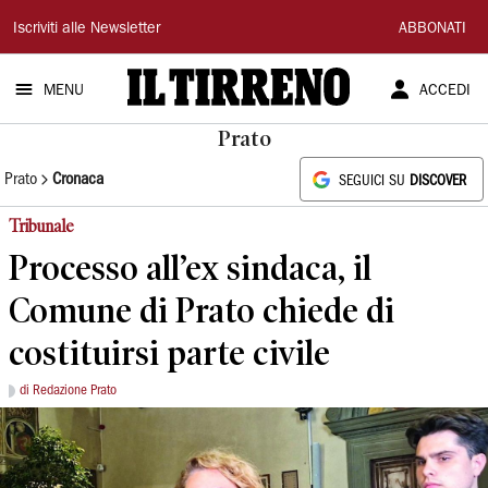
Il
Iscriviti alle Newsletter
ABBONATI
Tirreno
MENU
ACCEDI
Prato
Prato
Cronaca
SEGUICI SU
DISCOVER
Tribunale
Processo all’ex sindaca, il
Comune di Prato chiede di
costituirsi parte civile
di Redazione Prato