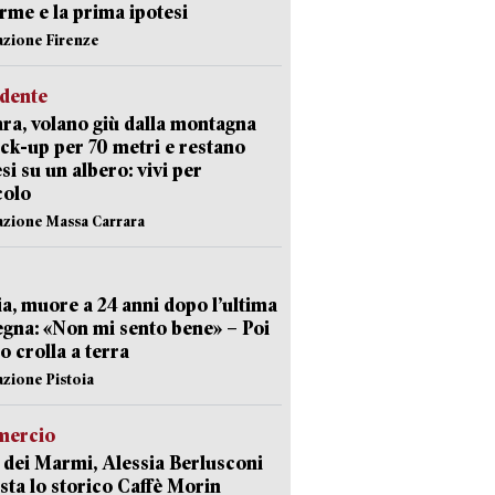
arme e la prima ipotesi
azione Firenze
idente
ra, volano giù dalla montagna
ick-up per 70 metri e restano
si su un albero: vivi per
colo
azione Massa Carrara
ia, muore a 24 anni dopo l’ultima
gna: «Non mi sento bene» – Poi
 crolla a terra
azione Pistoia
ercio
 dei Marmi, Alessia Berlusconi
sta lo storico Caffè Morin