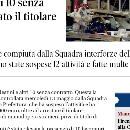
ri 10 senza
to il titolare
one compiuta dalla Squadra interforze del
no state sospese 12 attività e fatte mult
stini e altri 10 senza contratto. Questa la
controllata mercoledì 13 maggio dalla Squadra
 Prefettura, che ha sospeso l’attività e ha
0 euro, oltre ad arrestare il titolare
Manov
 di manodopera straniera priva di titolo di
Firen
alla 
i è stata rilevata la presenza di 10 lavoratori