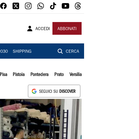
ACCEDI
ABBONATI
2030
SHIPPING
CERCA
Pisa
Pistoia
Pontedera
Prato
Versilia
SEGUICI SU
DISCOVER