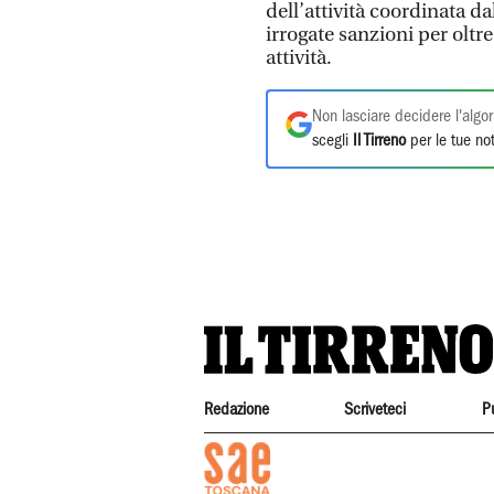
dell’attività coordinata da
irrogate sanzioni per oltr
attività.
Non lasciare decidere l'algor
scegli
Il Tirreno
per le tue not
Redazione
Scriveteci
P