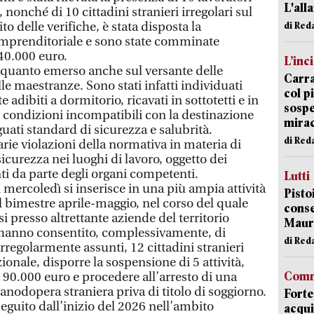
L'all
nonché di 10 cittadini stranieri irregolari sul
ito delle verifiche, è stata disposta la
di Red
 imprenditoriale e sono state comminate
40.000 euro.
L’inc
 quanto emerso anche sul versante delle
Carra
lle maestranze. Sono stati infatti individuati
col p
 adibiti a dormitorio, ricavati in sottotetti e in
sospe
in condizioni incompatibili con la destinazione
mira
guati standard di sicurezza e salubrità.
di Red
arie violazioni della normativa in materia di
 sicurezza nei luoghi di lavoro, oggetto dei
i da parte degli organi competenti.
Lutti
i mercoledì si inserisce in una più ampia attività
Pisto
l bimestre aprile-maggio, nel corso del quale
conse
si presso altrettante aziende del territorio
Mauro
he hanno consentito, complessivamente, di
di Red
irregolarmente assunti, 12 cittadini stranieri
azionale, disporre la sospensione di 5 attività,
Comm
e 90.000 euro e procedere all’arresto di una
nodopera straniera priva di titolo di soggiorno.
Forte
seguito dall’inizio del 2026 nell’ambito
acqui