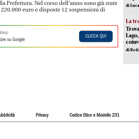
lla Prefettura. Nel corso dell’anno sono già state
di Luca
e 220.000 euro e disposte 12 sospensioni di
La tr
Trova
itmo:
Lago,
CLICCA QUI
izie su Google
coinv
di Red
ubblicità
Privacy
Codice Etico e Modello 231