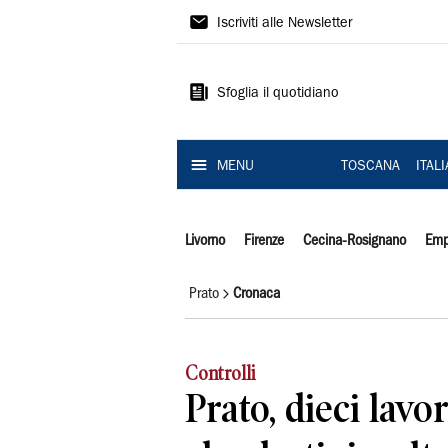
Il
Iscriviti alle Newsletter
Tirreno
Sfoglia il quotidiano
MENU
TOSCANA
ITAL
Livorno
Firenze
Cecina-Rosignano
Emp
Prato
Cronaca
Controlli
Prato, dieci lavo