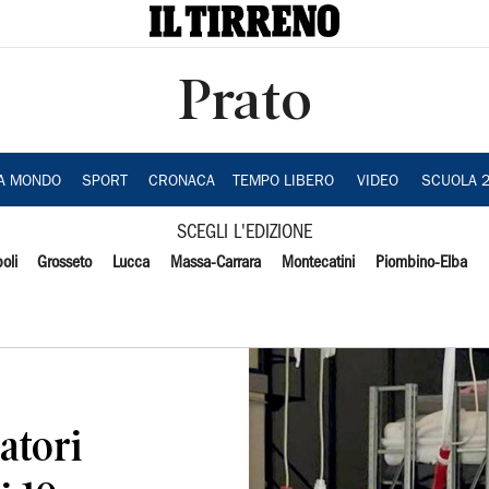
Prato
IA MONDO
SPORT
CRONACA
TEMPO LIBERO
VIDEO
SCUOLA 
SCEGLI L'EDIZIONE
oli
Grosseto
Lucca
Massa-Carrara
Montecatini
Piombino-Elba
ratori