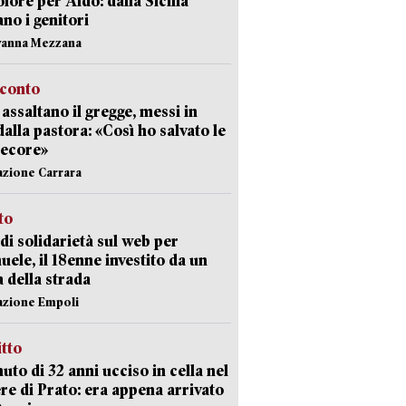
olore per Aldo: dalla Sicilia
ano i genitori
vanna Mezzana
cconto
i assaltano il gregge, messi in
dalla pastora: «Così ho salvato le
pecore»
azione Carrara
sto
di solidarietà sul web per
ele, il 18enne investito da un
a della strada
azione Empoli
itto
uto di 32 anni ucciso in cella nel
re di Prato: era appena arrivato