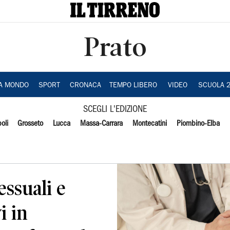
Prato
IA MONDO
SPORT
CRONACA
TEMPO LIBERO
VIDEO
SCUOLA 
SCEGLI L'EDIZIONE
oli
Grosseto
Lucca
Massa-Carrara
Montecatini
Piombino-Elba
essuali e
i in