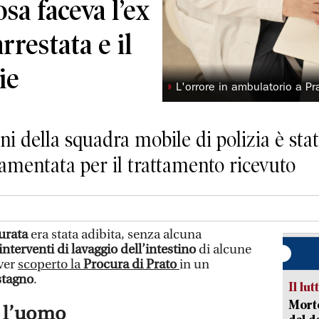
sa faceva l’ex
rrestata e il
ie
◗
L'orrore in ambulatorio a Pra
ini della squadra mobile di polizia è sta
 lamentata per il trattamento ricevuto
urata
era stata adibita, senza alcuna
interventi di lavaggio dell’intestino
di alcune
aver
scoperto la
Procura di Prato
in un
stagno
.
Il lut
Morto
o l’uomo