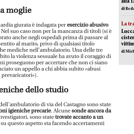
alla 
la moglie
di Red
La tr
uardia giurata è indagata per
esercizio abusivo
Lucca
. Nel suo caso non per la mancanza di titoli (si è
ciste
orato anche negli ospedali prima di passare al
vitti
ntito al marito, privo di qualsiasi titolo
che mediche nell’ambulatorio. Una delle tre
di Mic
ito la violenza sessuale ha avuto il coraggio di
ini proseguono per accertare che non ci siano
anciato un appello a chi abbia subito «abusi
prevaricatori»).
eniche dello studio
dell’ambulatorio di via del Castagno sono state
oni igieniche precarie
. Alcune
sonde ancora da
 investigatori, sono state
trovate accanto a un
 su questo aspetto sta facendo accertamenti