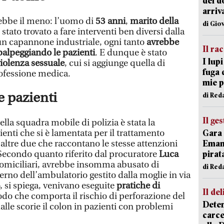
del d
arriv
rebbe il meno: l’uomo di
53 anni
,
marito della
di Gio
è stato trovato a fare interventi ben diversi dalla
un capannone industriale, ogni tanto
avrebbe
Il ra
palpeggiando le pazienti
. E dunque è stato
I lup
violenza sessuale
, cui si aggiunge quella di
fuga 
rofessione medica.
mie 
e pazienti
di Red
Il ge
della squadra mobile di polizia è stata la
enti che si è lamentata per il trattamento
Gara 
altre due che raccontano le stesse attenzioni
Emanu
 Secondo quanto riferito dal procuratore
Luca
pirat
 domiciliari, avrebbe insomma abusato di
di Red
terno dell’ambulatorio gestito dalla moglie in via
, si spiega, venivano eseguite
pratiche di
Il del
do che comporta il rischio di perforazione del
Deten
dalle scorie il colon in pazienti con problemi
carce