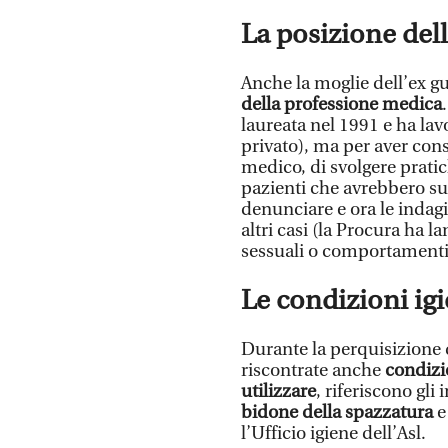
La posizione del
Anche la moglie dell’ex g
della professione medica
laureata nel 1991 e ha lav
privato), ma per aver conse
medico, di svolgere prati
pazienti che avrebbero sub
denunciare e ora le indag
altri casi (la Procura ha l
sessuali o comportamenti 
Le condizioni igi
Durante la perquisizione 
riscontrate anche
condizi
utilizzare
, riferiscono gli
bidone della spazzatura
e
l’Ufficio igiene dell’Asl.