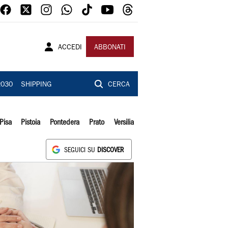
ACCEDI
ABBONATI
2030
SHIPPING
CERCA
Pisa
Pistoia
Pontedera
Prato
Versilia
SEGUICI SU
DISCOVER