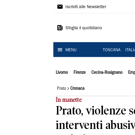
Il
Iscriviti alle Newsletter
Tirreno
Sfoglia il quotidiano
MENU
TOSCANA
ITAL
Livorno
Firenze
Cecina-Rosignano
Emp
Prato
Cronaca
In manette
Prato, violenze s
interventi abusiv