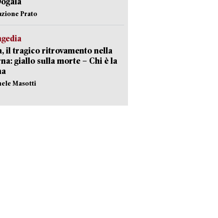
Dogaia
azione Prato
agedia
, il tragico ritrovamento nella
rna: giallo sulla morte – Chi è la
ma
hele Masotti