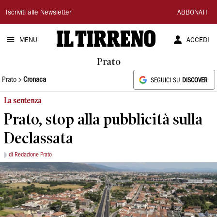
Il
Iscriviti alle Newsletter
ABBONATI
Tirreno
MENU
ACCEDI
Prato
Prato
Cronaca
SEGUICI SU
DISCOVER
La sentenza
Prato, stop alla pubblicità sulla
Declassata
di Redazione Prato