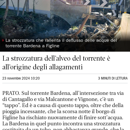
◗
La strozzatura che rallenta il deflusso delle acque del
torrente Bardena a Figline
La strozzatura dell’alveo del torrente è
all’origine degli allagamenti
23 novembre 2024 10:20
3 MINUTI DI LETTURA
PRATO. Sul torrente Bardena, all’intersezione tra via
di Cantagallo e via Malcantone e Vignone, c’è un
“tappo”. Ed è a causa di questo tappo, oltre che della
pioggia incessante, che la scorsa notte il borgo di
Figline ha rischiato nuovamente di finire sott’acqua.
La Bardena in quel punto incontra una strozzatura
costituita da un tubo, non abbastanza grande, che la