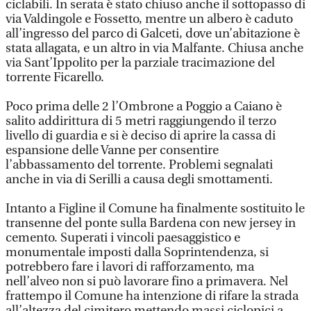
ciclabili. In serata è stato chiuso anche il sottopasso di
via Valdingole e Fossetto, mentre un albero è caduto
all’ingresso del parco di Galceti, dove un’abitazione è
stata allagata, e un altro in via Malfante. Chiusa anche
via Sant’Ippolito per la parziale tracimazione del
torrente Ficarello.
Poco prima delle 2 l’Ombrone a Poggio a Caiano è
salito addirittura di 5 metri raggiungendo il terzo
livello di guardia e si è deciso di aprire la cassa di
espansione delle Vanne per consentire
l’abbassamento del torrente. Problemi segnalati
anche in via di Serilli a causa degli smottamenti.
Intanto a Figline il Comune ha finalmente sostituito le
transenne del ponte sulla Bardena con new jersey in
cemento. Superati i vincoli paesaggistico e
monumentale imposti dalla Soprintendenza, si
potrebbero fare i lavori di rafforzamento, ma
nell’alveo non si può lavorare fino a primavera. Nel
frattempo il Comune ha intenzione di rifare la strada
all’altezza del cimitero mettendo massi ciclopici a