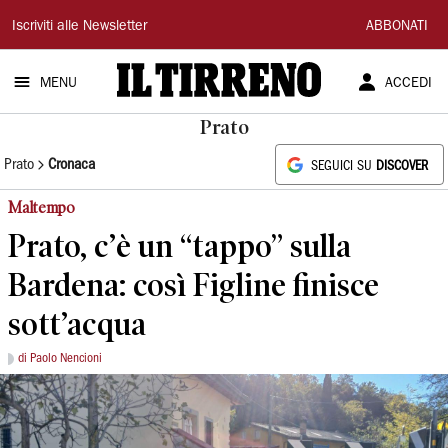
Il
Iscriviti alle Newsletter
ABBONATI
Tirreno
MENU
ACCEDI
Prato
Prato
Cronaca
SEGUICI SU
DISCOVER
Maltempo
Prato, c’è un “tappo” sulla
Bardena: così Figline finisce
sott’acqua
di Paolo Nencioni