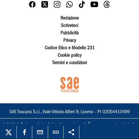
Redazione
Scriveteci
Pubblicità
Privacy
Codice Etico e Modello 231
Cookie policy
Termini e condizioni
SAE Toscana S.r.l., Viale Vittorio Alfieri 9, Livorno – PI 02054410499
I diritti delle immagini e dei testi sono riservati. È espressamente vietata la
loro riproduzione con qualsiasi mezzo e l'adattamento totale o parziale.