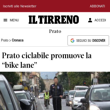
Il
Iscriviti alle Newsletter
ABBONATI
Tirreno
MENU
ACCEDI
Prato
Prato
Cronaca
SEGUICI SU
DISCOVER
Prato ciclabile promuove la
“bike lane”