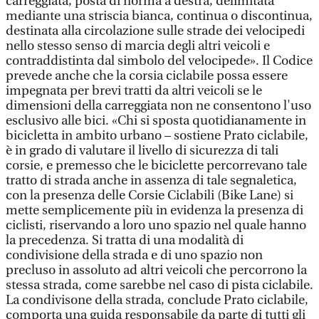
carreggiata, posta di norma a destra, delimitata
mediante una striscia bianca, continua o discontinua,
destinata alla circolazione sulle strade dei velocipedi
nello stesso senso di marcia degli altri veicoli e
contraddistinta dal simbolo del velocipede». Il Codice
prevede anche che la corsia ciclabile possa essere
impegnata per brevi tratti da altri veicoli se le
dimensioni della carreggiata non ne consentono l'uso
esclusivo alle bici. «Chi si sposta quotidianamente in
bicicletta in ambito urbano – sostiene Prato ciclabile,
è in grado di valutare il livello di sicurezza di tali
corsie, e premesso che le biciclette percorrevano tale
tratto di strada anche in assenza di tale segnaletica,
con la presenza delle Corsie Ciclabili (Bike Lane) si
mette semplicemente più in evidenza la presenza di
ciclisti, riservando a loro uno spazio nel quale hanno
la precedenza. Si tratta di una modalità di
condivisione della strada e di uno spazio non
precluso in assoluto ad altri veicoli che percorrono la
stessa strada, come sarebbe nel caso di pista ciclabile.
La condivisone della strada, conclude Prato ciclabile,
comporta una guida responsabile da parte di tutti gli