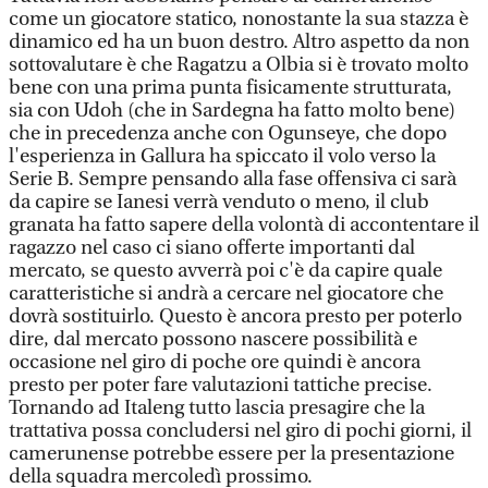
come un giocatore statico, nonostante la sua stazza è
dinamico ed ha un buon destro. Altro aspetto da non
sottovalutare è che Ragatzu a Olbia si è trovato molto
bene con una prima punta fisicamente strutturata,
sia con Udoh (che in Sardegna ha fatto molto bene)
che in precedenza anche con Ogunseye, che dopo
l'esperienza in Gallura ha spiccato il volo verso la
Serie B. Sempre pensando alla fase offensiva ci sarà
da capire se Ianesi verrà venduto o meno, il club
granata ha fatto sapere della volontà di accontentare il
ragazzo nel caso ci siano offerte importanti dal
mercato, se questo avverrà poi c'è da capire quale
caratteristiche si andrà a cercare nel giocatore che
dovrà sostituirlo. Questo è ancora presto per poterlo
dire, dal mercato possono nascere possibilità e
occasione nel giro di poche ore quindi è ancora
presto per poter fare valutazioni tattiche precise.
Tornando ad Italeng tutto lascia presagire che la
trattativa possa concludersi nel giro di pochi giorni, il
camerunense potrebbe essere per la presentazione
della squadra mercoledì prossimo.