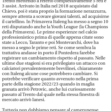
Trento mettendo a referto complessivamente 5 reti e
3 assist. Arrivato in Italia nel 2018 acquistato dal
Chievo, poi è stata proprio la formazione nerazzurra,
sempre attenta a scovare giovani talenti, ad acquisirne
il cartellino. In Primavera Italeng ha messo a segno 10
reti disputando anche la Youth League (la Champions
della Primavera). Le prime esperienze nel calcio
professionistico prima di quelle appena citate sono
state a Lecco, Taranto e poi Montevarchi, dove ha
messo a segno le prime reti. Se come sembra la
trattativa andasse in porto il Pontedera farebbe
registrare un cambiamento rispetto al passato. Nelle
ultime due stagioni si era privilegiato un attacco con
calciatori prevalentemente brevilinei, chiaramente
con Italeng alcune cose potrebbero cambiare. Si
potrebbe verificare quanto avvenuto nella prima
parte della stagione 2022/23 quando in maglia
granata arrivò Petrovic, anche lui curiosamente
passato al Trento dal quale nella stessa finestra di
mercato arrivò Ianesi.
Tuttavia non dobbiamo pensare al camerunense