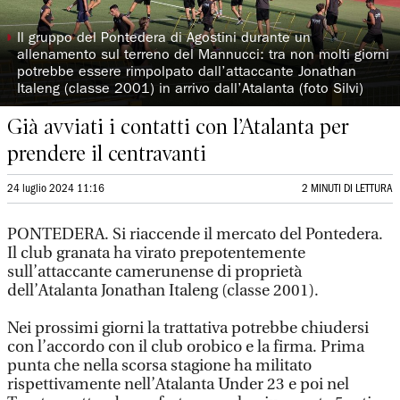
◗
Il gruppo del Pontedera di Agostini durante un
allenamento sul terreno del Mannucci: tra non molti giorni
potrebbe essere rimpolpato dall’attaccante Jonathan
Italeng (classe 2001) in arrivo dall’Atalanta (foto Silvi)
Già avviati i contatti con l’Atalanta per
prendere il centravanti
24 luglio 2024 11:16
2 MINUTI DI LETTURA
PONTEDERA. Si riaccende il mercato del Pontedera.
Il club granata ha virato prepotentemente
sull’attaccante camerunense di proprietà
dell’Atalanta Jonathan Italeng (classe 2001).
Nei prossimi giorni la trattativa potrebbe chiudersi
con l’accordo con il club orobico e la firma. Prima
punta che nella scorsa stagione ha militato
rispettivamente nell’Atalanta Under 23 e poi nel