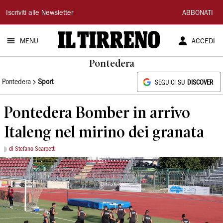
Il
Iscriviti alle Newsletter
ABBONATI
Tirreno
MENU
ACCEDI
Pontedera
Pontedera
Sport
SEGUICI SU
DISCOVER
Pontedera Bomber in arrivo
Italeng nel mirino dei granata
di Stefano Scarpetti