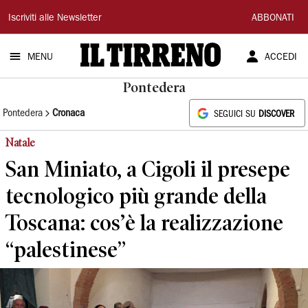
Il
Iscriviti alle Newsletter
ABBONATI
Tirreno
MENU
ACCEDI
Pontedera
Pontedera
Cronaca
SEGUICI SU
DISCOVER
Natale
San Miniato, a Cigoli il presepe
tecnologico più grande della
Toscana: cos’è la realizzazione
“palestinese”