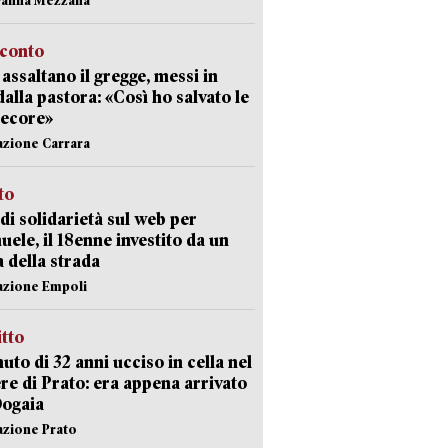
cconto
i assaltano il gregge, messi in
dalla pastora: «Così ho salvato le
pecore»
azione Carrara
sto
di solidarietà sul web per
ele, il 18enne investito da un
a della strada
azione Empoli
itto
uto di 32 anni ucciso in cella nel
re di Prato: era appena arrivato
Dogaia
azione Prato