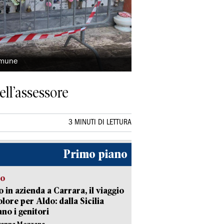
omune
ell’assessore
3 MINUTI DI LETTURA
Primo piano
to
 in azienda a Carrara, il viaggio
olore per Aldo: dalla Sicilia
ano i genitori
vanna Mezzana