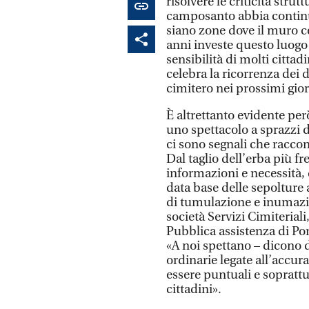
risolvere le criticità strutt
camposanto abbia continu
siano zone dove il muro ce
anni investe questo luogo
sensibilità di molti cittad
celebra la ricorrenza dei 
cimitero nei prossimi gior
È altrettanto evidente per
uno spettacolo a sprazzi d
ci sono segnali che raccon
Dal taglio dell’erba più f
informazioni e necessità, 
data base delle sepolture a
di tumulazione e inumazio
società Servizi Cimiterial
Pubblica assistenza di Po
«A noi spettano – dicono d
ordinarie legate all’accur
essere puntuali e soprattu
cittadini».