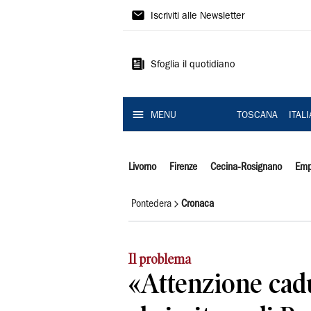
Il
Iscriviti alle Newsletter
Tirreno
Sfoglia il quotidiano
MENU
TOSCANA
ITAL
Livorno
Firenze
Cecina-Rosignano
Emp
Pontedera
Cronaca
Il problema
«Attenzione cad