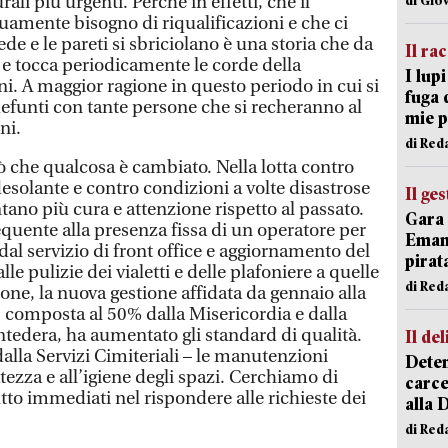
urali più urgenti. Perché in effetti, che il
amente bisogno di riqualificazioni e che ci
de e le pareti si sbriciolano è una storia che da
Il ra
 e tocca periodicamente le corde della
I lup
ini. A maggior ragione in questo periodo in cui si
fuga 
defunti con tante persone che si recheranno al
mie 
ni.
di Red
ò che qualcosa è cambiato. Nella lotta contro
esolante e contro condizioni a volte disastrose
Il ge
tano più cura e attenzione rispetto al passato.
Gara 
requente alla presenza fissa di un operatore per
Emanu
dal servizio di front office e aggiornamento del
pirat
lle pulizie dei vialetti e delle plafoniere a quelle
di Red
ne, la nuova gestione affidata da gennaio alla
i, composta al 50% dalla Misericordia e dalla
ntedera, ha aumentato gli standard di qualità.
Il del
alla Servizi Cimiteriali – le manutenzioni
Deten
atezza e all’igiene degli spazi. Cerchiamo di
carce
tto immediati nel rispondere alle richieste dei
alla 
di Red