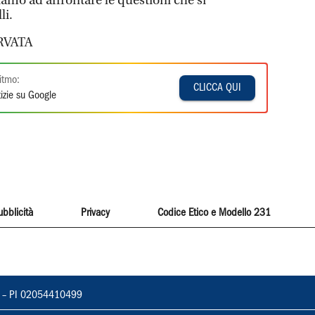
iamo ad affrontare le questioni che si
li.
RVATA
itmo:
CLICCA QUI
izie su Google
ubblicità
Privacy
Codice Etico e Modello 231
vorno – PI 02054410499