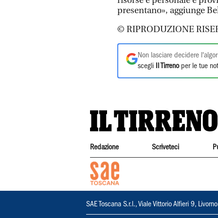
risorse e personale e prov
presentano», aggiunge Bel
© RIPRODUZIONE RISE
Non lasciare decidere l'algor
scegli
Il Tirreno
per le tue not
Redazione
Scriveteci
P
SAE Toscana S.r.l., Viale Vittorio Alfieri 9, Li