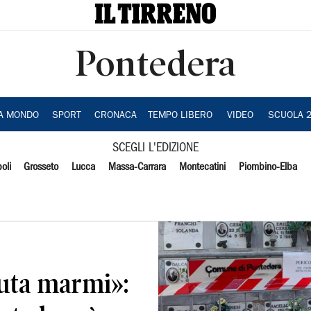
Pontedera
IA MONDO
SPORT
CRONACA
TEMPO LIBERO
VIDEO
SCUOLA 
SCEGLI L'EDIZIONE
oli
Grosseto
Lucca
Massa-Carrara
Montecatini
Piombino-Elba
uta marmi»: