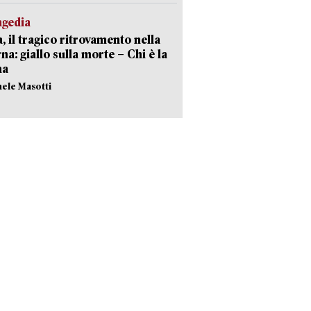
agedia
, il tragico ritrovamento nella
rna: giallo sulla morte – Chi è la
ma
hele Masotti