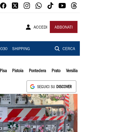
ACCEDI
ABBONATI
2030
SHIPPING
CERCA
Pisa
Pistoia
Pontedera
Prato
Versilia
SEGUICI SU
DISCOVER