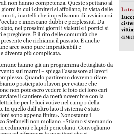
turali non hanno competenza. Queste spettano al
orni in cui i cimiteri si affollano, in vista delle
La tr
ei morti, i cartelli che impediscono di avvicinarsi
Lucca
l’occhio e innescano dubbi e perplessità. Da
ciste
ato, nei prossimi giorni i vialetti e i portici si
vitti
i e preghiere. È il rito delle comunità che
di Mic
il presente che richiama il passato. E anche
cune aree sono pure impraticabili e
one diventa più complicata.
 Comune hanno già un programma dettagliato da
vento sui marmi – spiega l’assessore ai lavori
complesso. Quando partiremo dovremo rifare
bbiamo posticipato i lavori per evitare che
sone non potessero vedere le foto dei loro cari
i avviare il cantiere da metà novembre con la
lettriche per le luci votive nel campo della
 In quello dall’altro lato il sistema è stato
zioni sono appena finite». Nonostante i
zzo Stefanelli non mollano. «Stiamo sistemando
n cedimenti e lapidi pericolanti. Convogliamo