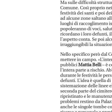
Ma sulle difficoltà strut
Comune. Così proprio nei gi
festività dei santi e poi d
ad alcune zone saltano al
luoghi di raccoglimento isol
popoleranno di voci, salut
ricordano i loro defunti, 
l’aspetto conta. Se poi al
irraggiungibili la situazi
Nello specifico però dal
mettere in campo. «L’inter
pubblici
Mattia Belli
– è 
l’intera parte a rischio. A
durante le festività le per
defunti. L’idea è quella d
sistemazione delle linee e
seconda parte del cimitero.
ripristinato e le manuten
problemi restino da Pala
anche le singole tombe co