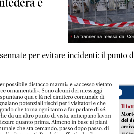
ontedera è
◗
La transenna messa dal C
sennate per evitare incidenti: il punto d
 possibile distacco marmi» e «accesso vietato
asce ornamentali». Sono alcuni dei messaggi
 spuntano qua e là nel cimitero comunale di
nalano potenziali rischi per i visitatori e che
Il lut
grado che torna ogni tanto a far parlare di sé.
Morto
e da un altro punto di vista, anticipano lavori
del d
izzare quanto prima. Almeno in base ai piani
arriv
unale che sta cercando, passo dopo passo, di
di Gio