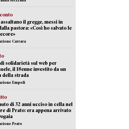
cconto
i assaltano il gregge, messi in
dalla pastora: «Così ho salvato le
pecore»
azione Carrara
sto
di solidarietà sul web per
ele, il 18enne investito da un
a della strada
azione Empoli
itto
uto di 32 anni ucciso in cella nel
re di Prato: era appena arrivato
Dogaia
azione Prato