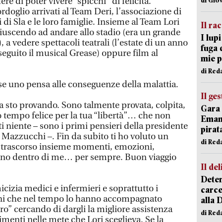
ere di poter vivere “spicchi” di felicità.
doglio arrivati al Team Deri, l’associazione di
 di Sla e le loro famiglie. Insieme al Team Lori
Il ra
 riuscendo ad andare allo stadio (era un grande
I lup
), a vedere spettacoli teatrali (l’estate di un anno
fuga 
 seguito il musical Grease) oppure film al
mie 
di Red
e uno pensa alle conseguenze della malattia.
Il ge
a sto provando. Sono talmente provata, colpita,
Gara 
o tempo felice per la tua “libertà”… che non
Emanu
rti niente – sono i primi pensieri della presidente
pirat
 Mazzucchi –. Fin da subito ti ho voluto un
di Red
trascorso insieme momenti, emozioni,
anno dentro di me… per sempre. Buon viaggio
Il del
Deten
cizia medici e infermieri e soprattutto i
carce
ioni che nel tempo lo hanno accompagnato
alla 
iro” cercando di dargli la migliore assistenza
di Red
rimenti nelle mete che Lori sceglieva. Se la