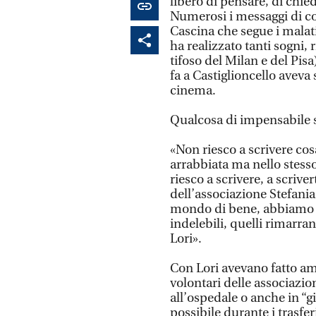
libero di pensare, di chied
Numerosi i messaggi di cor
Cascina che segue i malati
ha realizzato tanti sogni,
tifoso del Milan e del Pisa
fa a Castiglioncello aveva
cinema.
Qualcosa di impensabile s
«Non riesco a scrivere cos
arrabbiata ma nello stess
riesco a scrivere, a scrive
dell’associazione Stefania
mondo di bene, abbiamo 
indelebili, quelli rimarr
Lori».
Con Lori avevano fatto ami
volontari delle associaz
all’ospedale o anche in “g
possibile durante i trasfe