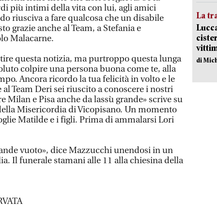
di più intimi della vita con lui, agli amici
La tr
ndo riusciva a fare qualcosa che un disabile
Lucca
to grazie anche al Team, a Stefania e
ciste
olo Malacarne.
vitti
tire questa notizia, ma purtroppo questa lunga
di Mic
voluto colpire una persona buona come te, alla
mpo. Ancora ricordo la tua felicità in volto e le
al Team Deri sei riuscito a conoscere i nostri
re Milan e Pisa anche da lassù grande» scrive su
della Misericordia di Vicopisano. Un momento
glie Matilde e i figli. Prima di ammalarsi Lori
 grande vuoto», dice Mazzucchi unendosi in un
ia. Il funerale stamani alle 11 alla chiesina della
RVATA