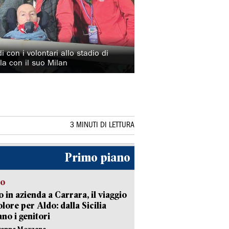
i con i volontari allo stadio di
ola con il suo Milan
3 MINUTI DI LETTURA
Primo piano
to
 in azienda a Carrara, il viaggio
olore per Aldo: dalla Sicilia
ano i genitori
vanna Mezzana