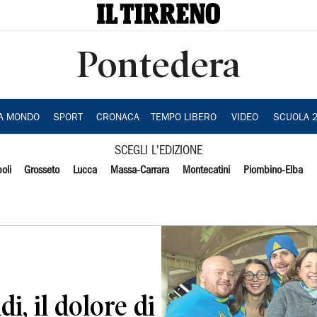
Pontedera
IA MONDO
SPORT
CRONACA
TEMPO LIBERO
VIDEO
SCUOLA 
SCEGLI L'EDIZIONE
oli
Grosseto
Lucca
Massa-Carrara
Montecatini
Piombino-Elba
i, il dolore di