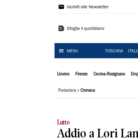
Il
Iscriviti alle Newsletter
Tirreno
Sfoglia il quotidiano
MENU
TOSCANA
ITAL
Livorno
Firenze
Cecina-Rosignano
Emp
Pontedera
Cronaca
Lutto
Addio a Lori Land