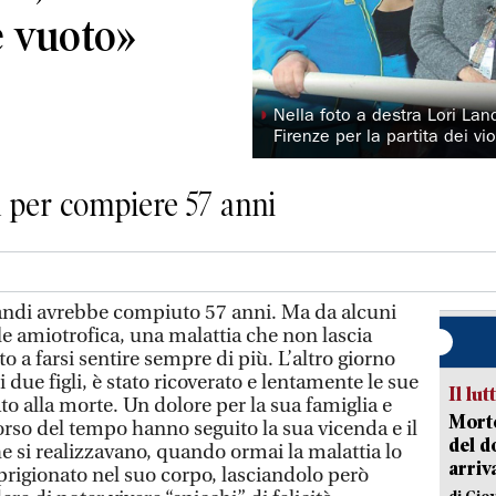
e vuoto»
◗
Nella foto a destra Lori Land
Firenze per la partita dei vi
a per compiere 57 anni
Landi avrebbe compiuto 57 anni. Ma da alcuni
ale amiotrofica, una malattia che non lascia
 a farsi sentire sempre di più. L’altro giorno
 due figli, è stato ricoverato e lentamente le sue
Il lut
o alla morte. Un dolore per la sua famiglia e
Morto
corso del tempo hanno seguito la sua vicenda e il
del d
e si realizzavano, quando ormai la malattia lo
arriv
igionato nel suo corpo, lasciandolo però
di Gio