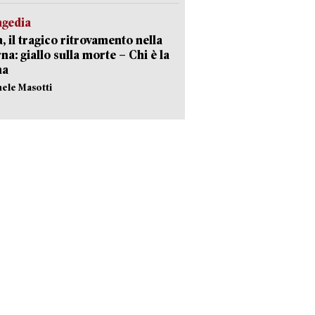
agedia
, il tragico ritrovamento nella
rna: giallo sulla morte – Chi è la
ma
hele Masotti