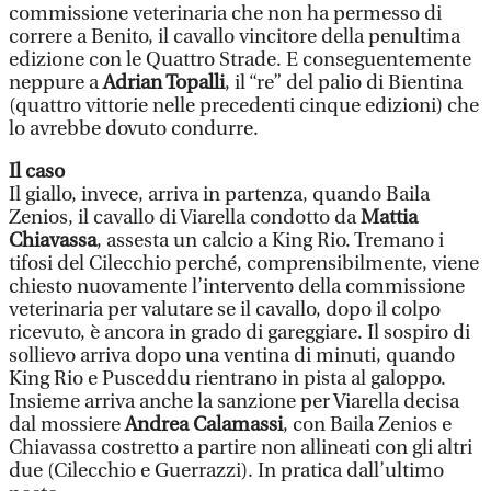
commissione veterinaria che non ha permesso di
correre a Benito, il cavallo vincitore della penultima
edizione con le Quattro Strade. E conseguentemente
neppure a
Adrian Topalli
, il “re” del palio di Bientina
(quattro vittorie nelle precedenti cinque edizioni) che
lo avrebbe dovuto condurre.
Il caso
Il giallo, invece, arriva in partenza, quando Baila
Zenios, il cavallo di Viarella condotto da
Mattia
Chiavassa
, assesta un calcio a King Rio. Tremano i
tifosi del Cilecchio perché, comprensibilmente, viene
chiesto nuovamente l’intervento della commissione
veterinaria per valutare se il cavallo, dopo il colpo
ricevuto, è ancora in grado di gareggiare. Il sospiro di
sollievo arriva dopo una ventina di minuti, quando
King Rio e Pusceddu rientrano in pista al galoppo.
Insieme arriva anche la sanzione per Viarella decisa
dal mossiere
Andrea Calamassi
, con Baila Zenios e
Chiavassa costretto a partire non allineati con gli altri
due (Cilecchio e Guerrazzi). In pratica dall’ultimo