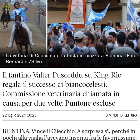
◗
La vittoria di Cilecchio e la festa in piazza a Bientina (Foto
Bernardini/Silvi)
Il fantino Valter Pusceddu su King Rio
regala il successo ai biancocelesti.
Commissione veterinaria chiamata in
causa per due volte, Puntone escluso
22 luglio 2024 10:23
3 MINUTI DI LETTURA
BIENTINA. Vince il Cilecchio. A sorpresa sì, perché in
pochi alla vigilia l’avevano inserita fra le favoritissime.