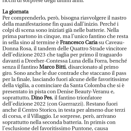
ricchi di sorprese degli ultimi anni.
La giornata
Per comprenderlo, però, bisogna riavvolgere il nastro
della manifestazione fin quasi dall’inizio. Perché i
colpi di scena sono iniziati già nelle batterie. Nella
prima partono in cinque, ma l’unico fantino che resta
in sella sino al termine è
Francesco Caria
su Caveau-
Donna Rosa, il tandem delle Quattro Strade vincitore
dell’edizione 2023 che taglia per primo il traguardo
davanti a Dreeher-Contessa Luna della Forra, benché
senza il fantino
Marco Bitti
, disarcionato al primo
giro. Sono anche le due contrade che staccano il pass
per la finale, lasciando fuori alcune delle favoritissime
della vigilia, a cominciare da Santa Colomba che si è
presentato in pista con Denise Beauty-Veranu e,
soprattutto,
Dino Pes
, il fantino trionfatore
dell’edizione 2022 (con Guerrazzi). Restano fuori
anche il Centro Storico, in testa per almeno due terzi
di corsa, e il Villaggio. Le sorprese, però, arrivano
soprattutto nella seconda batteria. In primis con
l’esclusione del favoritissimo Puntone, causa