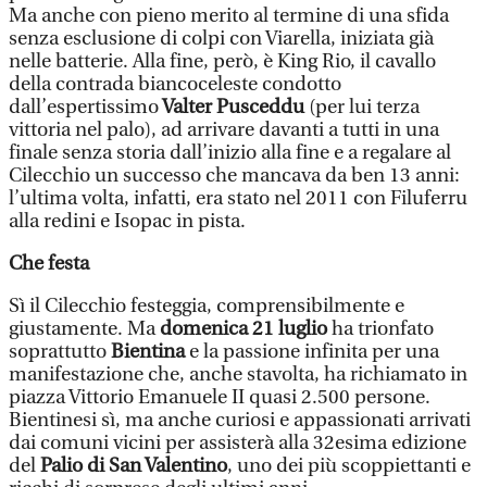
Ma anche con pieno merito al termine di una sfida
senza esclusione di colpi con Viarella, iniziata già
nelle batterie. Alla fine, però, è King Rio, il cavallo
della contrada biancoceleste condotto
dall’espertissimo
Valter Pusceddu
(per lui terza
vittoria nel palo), ad arrivare davanti a tutti in una
finale senza storia dall’inizio alla fine e a regalare al
Cilecchio un successo che mancava da ben 13 anni:
l’ultima volta, infatti, era stato nel 2011 con Filuferru
alla redini e Isopac in pista.
Che festa
Sì il Cilecchio festeggia, comprensibilmente e
giustamente. Ma
domenica 21 luglio
ha trionfato
soprattutto
Bientina
e la passione infinita per una
manifestazione che, anche stavolta, ha richiamato in
piazza Vittorio Emanuele II quasi 2.500 persone.
Bientinesi sì, ma anche curiosi e appassionati arrivati
dai comuni vicini per assisterà alla 32esima edizione
del
Palio di San Valentino
, uno dei più scoppiettanti e