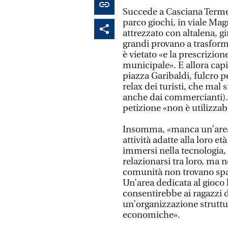
Succede a Casciana Terme,
parco giochi, in viale Mag
attrezzato con altalena, gir
grandi provano a trasform
è vietato «e la prescrizion
municipale». E allora capit
piazza Garibaldi, fulcro 
relax dei turisti, che mal 
anche dai commercianti). 
petizione «non è utilizzab
Insomma, «manca un’area 
attività adatte alla loro et
immersi nella tecnologia, 
relazionarsi tra loro, ma n
comunità non trovano spazi
Un’area dedicata al gioco l
consentirebbe ai ragazzi d
un’organizzazione strutt
economiche».