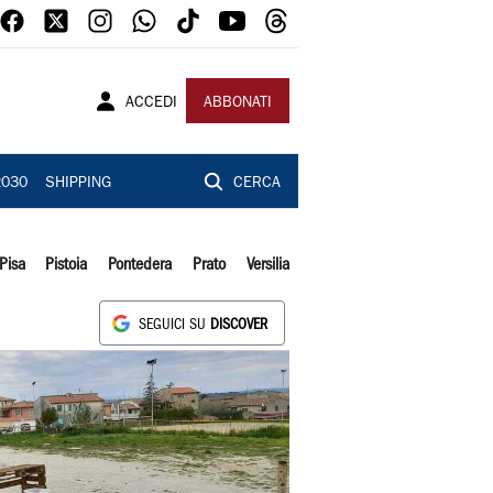
ACCEDI
ABBONATI
2030
SHIPPING
CERCA
Pisa
Pistoia
Pontedera
Prato
Versilia
SEGUICI SU
DISCOVER