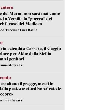
scutere
e dei Marmi non sarà mai come
». In Versilia la “guerra” dei
i: il caso del Mediceo
teo Tuccini e Luca Basile
to
 in azienda a Carrara, il viaggio
olore per Aldo: dalla Sicilia
ano i genitori
vanna Mezzana
cconto
i assaltano il gregge, messi in
dalla pastora: «Così ho salvato le
pecore»
azione Carrara