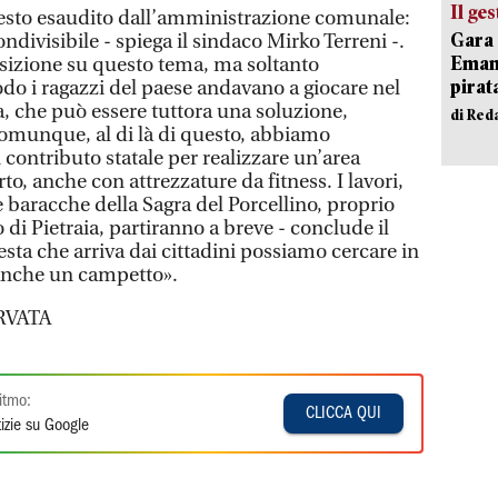
Il ge
resto esaudito dall’amministrazione comunale:
Gara 
ondivisibile - spiega il sindaco Mirko Terreni -.
Emanu
sizione su questo tema, ma soltanto
pirat
odo i ragazzi del paese andavano a giocare nel
a, che può essere tuttora una soluzione,
di Red
Comunque, al di là di questo, abbiamo
contributo statale per realizzare un’area
rto, anche con attrezzature da fitness. I lavori,
e baracche della Sagra del Porcellino, proprio
di Pietraia, partiranno a breve - conclude il
iesta che arriva dai cittadini possiamo cercare in
 anche un campetto».
RVATA
itmo:
CLICCA QUI
izie su Google