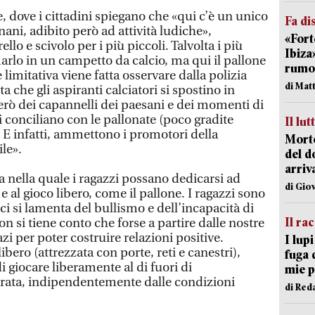
 dove i cittadini spiegano che «qui c’è un unico
Fa di
nani, adibito però ad attività ludiche»,
«Fort
ello e scivolo per i più piccoli. Talvolta i più
Ibiza
arlo in un campetto da calcio, ma qui il pallone
rumor
e limitativa viene fatta osservare dalla polizia
di Mat
a che gli aspiranti calciatori si spostino in
però dei capannelli dei paesani e dei momenti di
si conciliano con le pallonate (poco gradite
Il lut
E infatti, ammettono i promotori della
Morto
ile».
del d
arriv
nella quale i ragazzi possano dedicarsi ad
di Gio
à e al gioco libero, come il pallone. I ragazzi sono
ci si lamenta del bullismo e dell’incapacità di
Il ra
on si tiene conto che forse a partire dalle nostre
 per poter costruire relazioni positive.
I lup
ibero (attrezzata con porte, reti e canestri),
fuga 
i giocare liberamente al di fuori di
mie 
urata, indipendentemente dalle condizioni
di Red