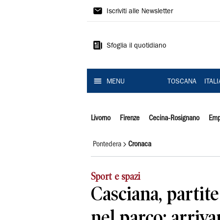
Il
Iscriviti alle Newsletter
Tirreno
Sfoglia il quotidiano
MENU
TOSCANA
ITAL
Livorno
Firenze
Cecina-Rosignano
Emp
Pontedera
Cronaca
Sport e spazi
Casciana, partite
nel parco: arrivan