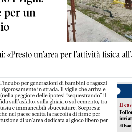
e per un
io
: «Presto un’area per l’attività fisica all
incubo per generazioni di bambini e ragazzi
 rigorosamente in strada. Il vigile che arriva e
ella peggiore delle ipotesi “sequestrando” il
fida sull’asfalto, sulla ghiaia o sul cemento, tra
Il ca
ntasia e immancabili sbucciature. Sorpresa:
Follo
he nel paese scatta la raccolta di firme per
inviat
tuzione di un’area dedicata al gioco libero per
di Iva