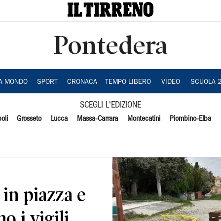
Pontedera
IA MONDO
SPORT
CRONACA
TEMPO LIBERO
VIDEO
SCUOLA 
SCEGLI L'EDIZIONE
oli
Grosseto
Lucca
Massa-Carrara
Montecatini
Piombino-Elba
 in piazza e
o i vigili.