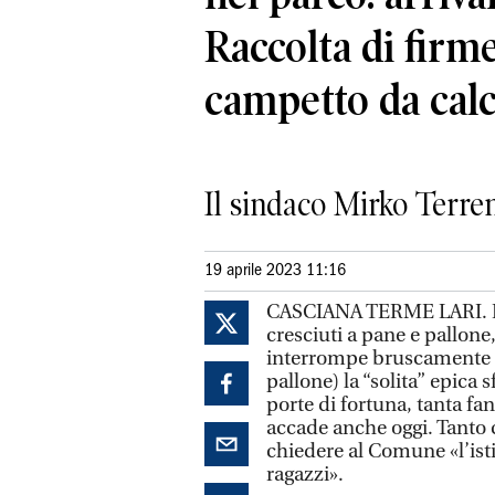
Raccolta di firm
campetto da calc
Il sindaco Mirko Terreni
19 aprile 2023 11:16
CASCIANA TERME LARI. L’
cresciuti a pane e pallone,
interrompe bruscamente (n
pallone) la “solita” epica s
porte di fortuna, tanta fa
accade anche oggi. Tanto c
chiedere al Comune «l’isti
ragazzi».