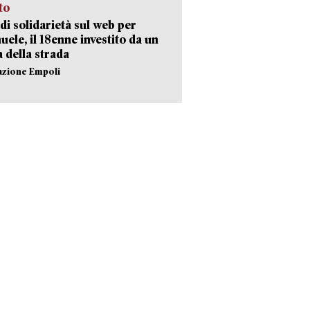
sto
di solidarietà sul web per
ele, il 18enne investito da un
a della strada
azione Empoli