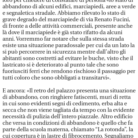
loro per chiedere di constatare di persona «lo stato di
abbandono di alcuni edifici, marciapiedi, aree a verde
e segnaletica stradale. Abbiamo rilevato lo stato di
grave degrado del marciapiede di via Renato Fucini,
di fronte a delle attività commerciali, presente anche
là dove il marciapiede è già stato rifatto da alcuni
anni. Vorremmo far notare che sulla stessa strada
esiste una situazione paradossale per cui da un lato la
si può percorrere in sicurezza mentre dall’altro gli
abitanti sono costretti ad evitare le buche, visto che il
lastricato si è deteriorato al punto tale che sono
fuoriusciti ferri che rendono rischioso il passaggio per
tutti coloro che sono obbligati a transitarvi».
E ancora: «Il retro del palazzo presenta una situazione
di abbandono, con ringhiere fatiscenti, muri di retta
in cui sono evidenti segni di cedimento, erba alta e
secca che non viene tagliata da tempo con la evidente
necessità di pulizia dell’intero piazzale. Altro edificio
che versa in condizioni di abbandono è quello che fa
parte della scuola materna, chiamato “La rotonda”, la
cui copertura è in lastre di fibrocemento. Segnaliamo