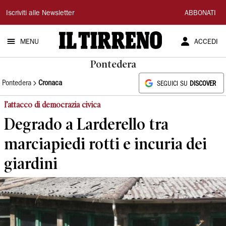
Il
Iscriviti alle Newsletter
ABBONATI
Tirreno
MENU
ACCEDI
Pontedera
Pontedera
Cronaca
SEGUICI SU
DISCOVER
l’attacco di democrazia civica
Degrado a Larderello tra
marciapiedi rotti e incuria dei
giardini