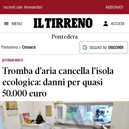
Il
Iscriviti alle Newsletter
ABBONATI
Tirreno
MENU
ACCEDI
Pontedera
Pontedera
Cronaca
SEGUICI SU
DISCOVER
pomarance
Tromba d’aria cancella l’isola
ecologica: danni per quasi
50.000 euro