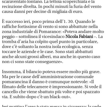
scaraventato lontano. La tettoia scoperchiata e la
recinzione divelta. In pochi minuti la furia del vento
causa danni per decine di migliaia di euro.
È successo ieri, poco prima dell’1. 30. Quando le
raffiche fortissime di vento si sono abbattute nella
zona industriale di Pomarance: «Poteva andare molto
peggio – sottolinea il vicesindaco
Nicola Fabiani
–. La
tromba d’aria ha colpito quel punto in particolare,
dove c’è soltanto la nostra isola ecologica, senza
toccare le aziende e le case. Sono stati abbattuti
anche alcuni grossi alberi, ma anche in questo caso
non ci sono state conseguenze».
Insomma, il bilancio poteva essere molto più grave.
Ma per le casse dell’amministrazione comunale
pomarancina il danno è comunque notevole: «Il
filmato delle telecamere è impressionante. Si vede il
cancello che viene sbattuto più volte e poi spazzato
via. E subito dopo c’è un black-out».
Ieri mattina l’area è stata messa in sicurezza: la sede