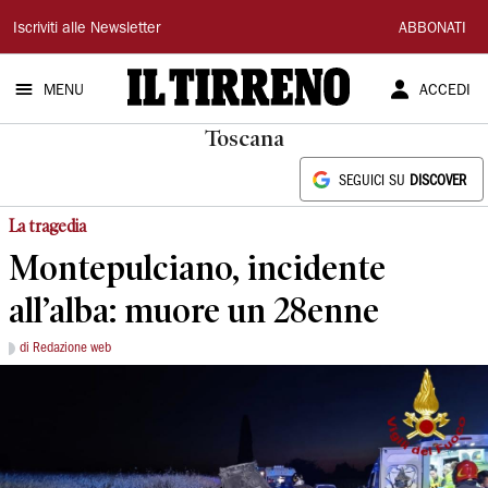
Il
Iscriviti alle Newsletter
ABBONATI
Tirreno
MENU
ACCEDI
Toscana
SEGUICI SU
DISCOVER
La tragedia
Montepulciano, incidente
all’alba: muore un 28enne
di Redazione web