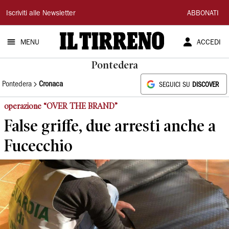
Il
Iscriviti alle Newsletter
ABBONATI
Tirreno
MENU
ACCEDI
Pontedera
Pontedera
Cronaca
SEGUICI SU
DISCOVER
operazione “OVER THE BRAND”
False griffe, due arresti anche a
Fucecchio