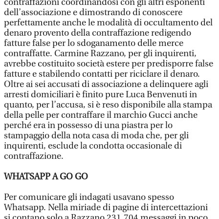
contraffazioni coordinandosi con gli altri esponenti
dell’associazione e dimostrando di conoscere
perfettamente anche le modalità di occultamento del
denaro provento della contraffazione redigendo
fatture false per lo sdoganamento delle merce
contraffatte. Carmine Razzano, per gli inquirenti,
avrebbe costituito società estere per predisporre false
fatture e stabilendo contatti per riciclare il denaro.
Oltre ai sei accusati di associazione a delinquere agli
arresti domiciliari è finito pure Luca Benvenuti in
quanto, per l’accusa, si è reso disponibile alla stampa
della pelle per contraffare il marchio Gucci anche
perché era in possesso di una piastra per lo
stampaggio della nota casa di moda che, per gli
inquirenti, esclude la condotta occasionale di
contraffazione.
WHATSAPP A GO GO
Per comunicare gli indagati usavano spesso
Whatsapp. Nella miriade di pagine di intercettazioni
si contano solo a Razzano 231.704 messaggi in poco