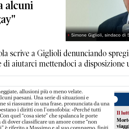
a alcuni
gay"
◗
Simone Giglioli, sindaco di
ola scrive a Giglioli denunciando spregi
di aiutarci mettendoci a disposizione 
giate, allusioni più o meno velate.
alcuni paesani. Una serie di situazioni e
ne si riassume in una frase, pronunciata da una
estano i diritti con l’omofobia: «Perché tutti
Il lut
Con quel “cosa siete” che spalanca le porte
Morto
ità di dover classificare un amore come “non
viagg
” è riferito a Massimo e al suo compagno, finiti