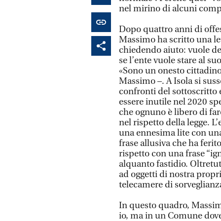
nel mirino di alcuni comp
Dopo quattro anni di offes
Massimo ha scritto una let
chiedendo aiuto: vuole de
se l’ente vuole stare al s
«Sono un onesto cittadino,
Massimo –. A Isola si sus
confronti del sottoscritt
essere inutile nel 2020 s
che ognuno è libero di far
nel rispetto della legge. 
una ennesima lite con un
frase allusiva che ha fe
rispetto con una frase “ig
alquanto fastidio. Oltretut
ad oggetti di nostra prop
telecamere di sorveglianza
In questo quadro, Massimo
io, ma in un Comune dove 