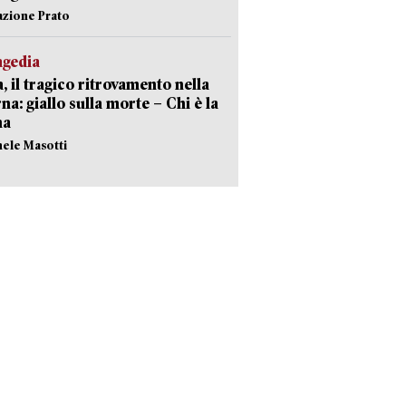
azione Prato
agedia
, il tragico ritrovamento nella
rna: giallo sulla morte – Chi è la
ma
hele Masotti