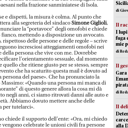
Sicil
aesani nella frazione sanminiatese di Isola.
di Gio
e e dispetti, la misura è colma. Al punto che
tera alla segreteria del sindaco
Simone Giglioli
,
Il ra
nunciare la “portavoce” degli omofobi e chiede
I lup
uo fianco, mettendo a disposizione un avvocato.
fuga 
 rispettoso delle persone e delle regole – scrive
mie 
seguono incresciosi atteggiamenti omofobi nei
di Red
o e della persona che vive con me. Dovrebbe
pecificare l’orientamento sessuale, dal momento
e quello che ritiene giusto per se stesso, sempre
Il ge
L’evento che ha scaturito questa mail è dovuto ad
Gara 
a persona del paese». Che ha pronunciato la
Emanu
rito Massimo: «Quando una persona mi manca di
pirat
norante” di questo genere allora la cosa mi dà
di Red
to negli anni, ci siamo ritrovati danni alle auto e
rietà. Abbiamo dovuto mettere anche delle
Il del
 per tutelarci».
Deten
 chiede il supporto dell’ente: «Ora, mi chiedo
carce
vengono celebrate le unioni civili fra persone
alla 