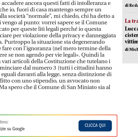
 accadere ancora questi fatti di intolleranza e
di Red
he io, fuori di casa mantengo sempre un
lla società “normale”, mi chiedo, chi ha detto a
La tr
i vengo al punto: vorrei sapere se il Comune
Lucca
ato per queste liti legali perché io questa
ciste
ciare per violazione della privacy e danneggiata
vitti
na. Purtroppo la situazione sta degenerando
 fare con l’ignoranza (nel mero termine della
di Mic
ere se non agendo per vie legali». Quindi la
 vari articoli della Costituzione che tutelano i
cominciare dal numero 3 (tutti i cittadini hanno
 eguali davanti alla legge, senza distinzione di
ffitto con uno stipendio, un avvocato non
Ma spero che il Comune di San Miniato sia al
itmo:
CLICCA QUI
izie su Google