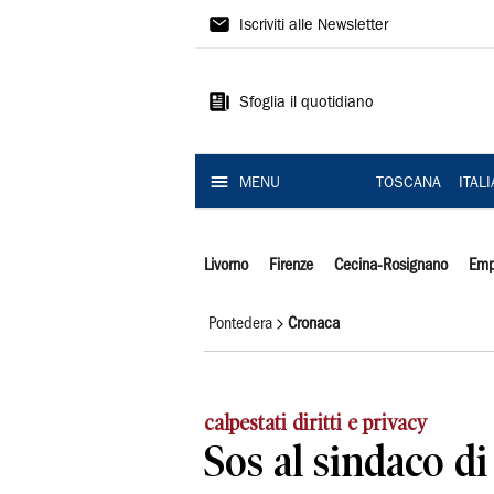
Il
Iscriviti alle Newsletter
Tirreno
Sfoglia il quotidiano
MENU
TOSCANA
ITAL
Livorno
Firenze
Cecina-Rosignano
Emp
Pontedera
Cronaca
calpestati diritti e privacy
Sos al sindaco di