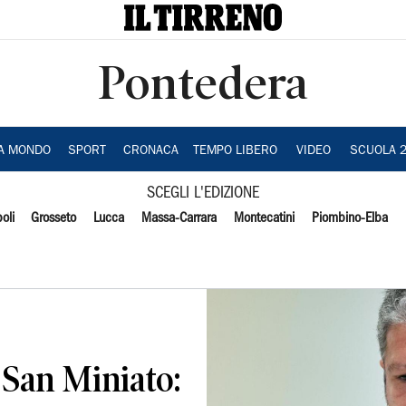
Pontedera
IA MONDO
SPORT
CRONACA
TEMPO LIBERO
VIDEO
SCUOLA 
SCEGLI L'EDIZIONE
oli
Grosseto
Lucca
Massa-Carrara
Montecatini
Piombino-Elba
 San Miniato: