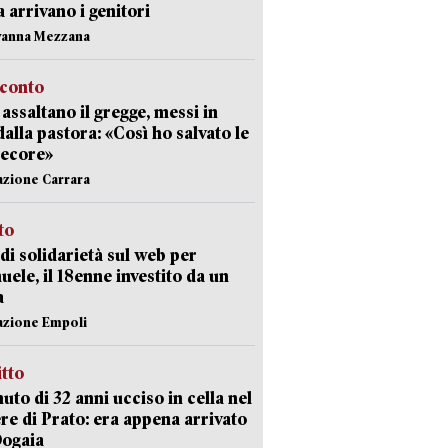
ia arrivano i genitori
vanna Mezzana
cconto
i assaltano il gregge, messi in
dalla pastora: «Così ho salvato le
pecore»
azione Carrara
sto
di solidarietà sul web per
ele, il 18enne investito da un
a
azione Empoli
itto
uto di 32 anni ucciso in cella nel
re di Prato: era appena arrivato
Dogaia