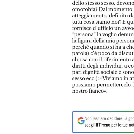
dello stesso sesso, devono
omofobia? Dal momento c
atteggiamento, definito da
tutti cosa siamo noi? E qu
fornisce d’ufficio un avvoc
“persona” la voglio denun
la figura della mia perso
perché quando si ha a che
parola) c’è poco da discut
chiosa con il riferimento a
diritti degli individui, a 
pari dignità sociale e sono
sesso ecc.): «Viviamo in a
possiamo permettercelo. 
nostro fianco».
Non lasciare decidere l'algor
scegli
Il Tirreno
per le tue not