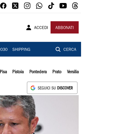
ACCEDI
ABBONATI
2030
SHIPPING
CERCA
Pisa
Pistoia
Pontedera
Prato
Versilia
SEGUICI SU
DISCOVER