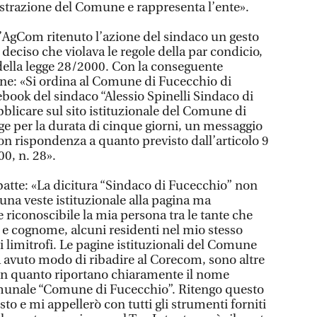
strazione del Comune e rappresenta l’ente».
’AgCom ritenuto l’azione del sindaco un gesto
eciso che violava le regole della par condicio,
9 della legge 28/2000. Con la conseguente
ne: «Si ordina al Comune di Fucecchio di
book del sindaco “Alessio Spinelli Sindaco di
bblicare sul sito istituzionale del Comune di
e per la durata di cinque giorni, un messaggio
on rispondenza a quanto previsto dall’articolo 9
00, n. 28».
ibatte: «La dicitura “Sindaco di Fucecchio” non
 una veste istituzionale alla pagina ma
riconoscibile la mia persona tra le tante che
e cognome, alcuni residenti nel mio stesso
 limitrofi. Le pagine istituzionali del Comune
 avuto modo di ribadire al Corecom, sono altre
i in quanto riportano chiaramente il nome
munale “Comune di Fucecchio”. Ritengo questo
o e mi appellerò con tutti gli strumenti forniti