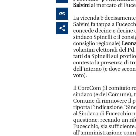
Salvini
al mercato di Fuce
La vicenda è decisamente i
Salvini fa tappa a Fucecchi
concede decine e decine di 
sindaco Spinelli e il cons
consiglio regionale)
Leona
volantini elettorali del Pd
fatti da Spinelli sul profi
contesta la presenza di tr
dell’interno (e dove second
voto).
Il CoreCom (il comitato r
sindaco (e del Comune), t
Comune di rimuovere il po
riporta l’indicazione “Sin
al Sindaco di Fucecchio nel
questione, recando un rife
Fucecchio, sia sufficiente, 
all’amministrazione comun