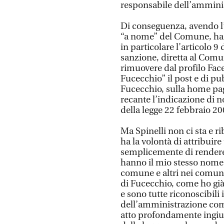
responsabile dell’ammini
Di conseguenza, avendo l
“a nome” del Comune, ha d
in particolare l’articolo 
sanzione, diretta al Comu
rimuovere dal profilo Face
Fucecchio” il post e di pu
Fucecchio, sulla home pag
recante l’indicazione di n
della legge 22 febbraio 20
Ma Spinelli non ci sta e r
ha la volontà di attribuire
semplicemente di rendere 
hanno il mio stesso nome 
comune e altri nei comuni
di Fucecchio, come ho già
e sono tutte riconoscibil
dell’amministrazione co
atto profondamente ingiust