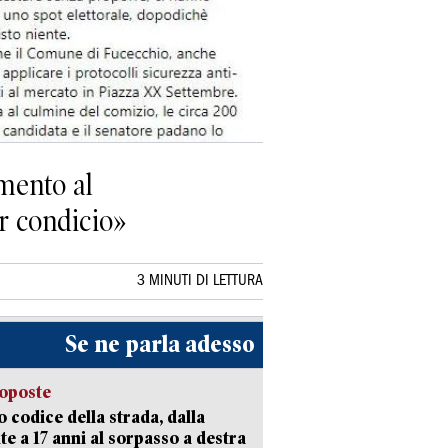
amento al
ar condicio»
3 MINUTI DI LETTURA
Se ne parla adesso
oposte
 codice della strada, dalla
te a 17 anni al sorpasso a destra