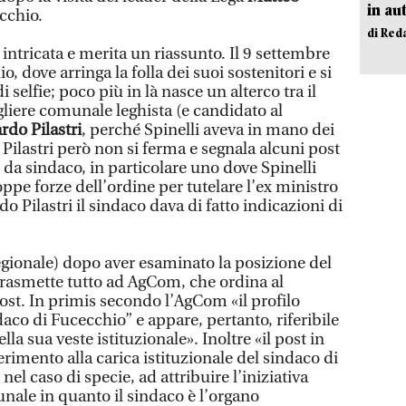
in au
cchio.
di Red
ntricata e merita un riassunto. Il 9 settembre
o, dove arringa la folla dei suoi sostenitori e si
selfie; poco più in là nasce un alterco tra il
igliere comunale leghista (e candidato al
rdo Pilastri
, perché Spinelli aveva in mano dei
. Pilastri però non si ferma e segnala alcuni post
lo da sindaco, in particolare uno dove Spinelli
oppe forze dell’ordine per tutelare l’ex ministro
o Pilastri il sindaco dava di fatto indicazioni di
egionale) dopo aver esaminato la posizione del
rasmette tutto ad AgCom, che ordina al
st. In primis secondo l’AgCom «il profilo
daco di Fucecchio” e appare, pertanto, riferibile
la sua veste istituzionale». Inoltre «il post in
rimento alla carica istituzionale del sindaco di
nel caso di specie, ad attribuire l’iniziativa
ale in quanto il sindaco è l’organo