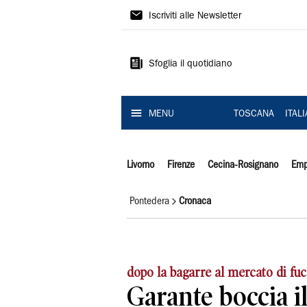
Il
Iscriviti alle Newsletter
Tirreno
Sfoglia il quotidiano
MENU
TOSCANA
ITAL
Livorno
Firenze
Cecina-Rosignano
Emp
Pontedera
Cronaca
dopo la bagarre al mercato di fu
Garante boccia il