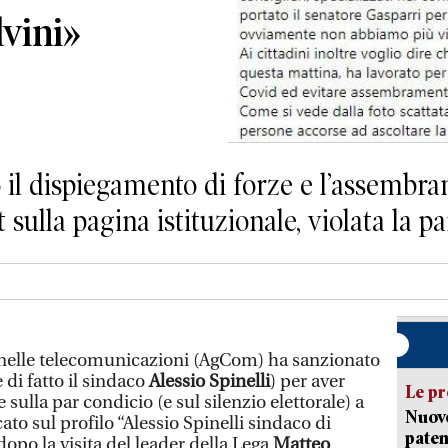
lvini»
o il dispiegamento di forze e l’assembr
sulla pagina istituzionale, violata la p
e nelle telecomunicazioni (AgCom) ha sanzionato
di fatto il sindaco
Alessio Spinelli
) per aver
Le pr
e sulla par condicio (e sul silenzio elettorale) a
Nuovo
ato sul profilo “Alessio Spinelli sindaco di
paten
opo la visita del leader della Lega
Matteo