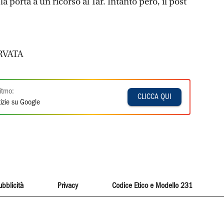
a porta a un ricorso al Tar. Intanto però, il post
RVATA
itmo:
CLICCA QUI
izie su Google
ubblicità
Privacy
Codice Etico e Modello 231