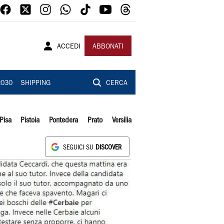
ACCEDI
ABBONATI
2030
SHIPPING
CERCA
Pisa
Pistoia
Pontedera
Prato
Versilia
SEGUICI SU
DISCOVER