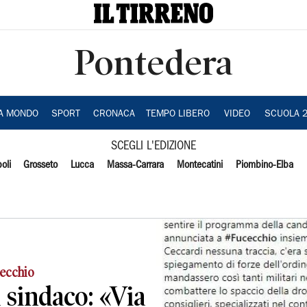
Pontedera
IA MONDO
SPORT
CRONACA
TEMPO LIBERO
VIDEO
SCUOLA 
SCEGLI L'EDIZIONE
oli
Grosseto
Lucca
Massa-Carrara
Montecatini
Piombino-Elba
cecchio
 sindaco: «Via