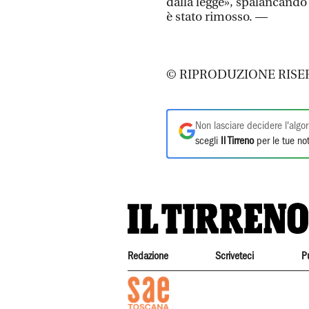
dalla legge», spalancando l
è stato rimosso. —
© RIPRODUZIONE RISE
Non lasciare decidere l'algor
scegli
Il Tirreno
per le tue not
Redazione
Scriveteci
P