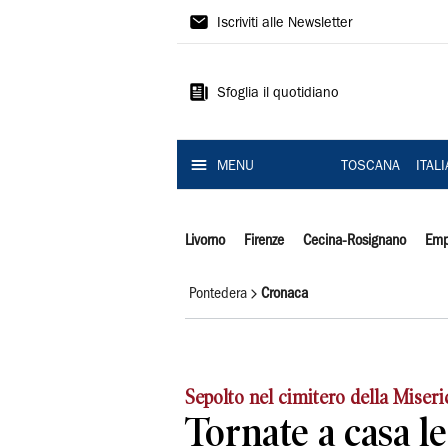
Il
Iscriviti alle Newsletter
Tirreno
Sfoglia il quotidiano
MENU
TOSCANA
ITAL
Livorno
Firenze
Cecina-Rosignano
Emp
Pontedera
Cronaca
Sepolto nel cimitero della Miser
Tornate a casa le