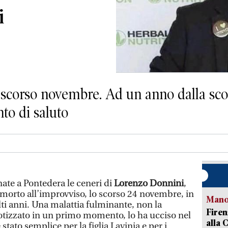
i
 scorso novembre. Ad un anno dalla sco
o di saluto
ate a Pontedera le ceneri di
Lorenzo Donnini
,
 morto all’improvviso, lo scorso 24 novembre, in
Manov
i anni. Una malattia fulminante, non la
Firen
otizzato in un primo momento, lo ha ucciso nel
alla 
 stato semplice per la figlia Lavinia e per i