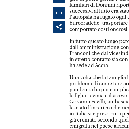
familiari di Donnini riport
successivi al lutto era st
l’autopsia ha fugato ogni
burocratiche, trasportare 
comportato costi onerosi.
In tutto questo lungo perco
dall’amministrazione com
Franconi che dal vicesind
in stretto contatto sia co
ha sede ad Accra.
Una volta che la famiglia h
problema di come fare arri
pandemia ha poi complicat
la figlia Lavinia e il vice
Giovanni Favilli, ambascia
lasciato l’incarico ed è ri
in Italia si è preso cura 
già cremato secondo quelle
emigrata nel paese african