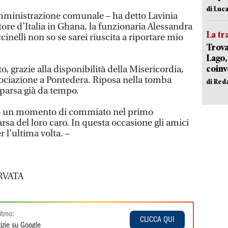
di Luca
’amministrazione comunale – ha detto Lavinia
ore d’Italia in Ghana, la funzionaria Alessandra
La tr
cinelli non so se sarei riuscita a riportare mio
Trova
Lago,
coinv
o, grazie alla disponibilità della Misericordia,
sociazione a Pontedera. Riposa nella tomba
di Red
parsa già da tempo.
no un momento di commiato nel primo
sa del loro caro. In questa occasione gli amici
 l’ultima volta. –
RVATA
itmo:
CLICCA QUI
izie su Google