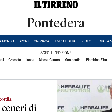
Pontedera
IA MONDO
SPORT
CRONACA
TEMPO LIBERO
VIDEO
SCUOLA 
SCEGLI L'EDIZIONE
oli
Grosseto
Lucca
Massa-Carrara
Montecatini
Piombino-Elba
icordia
 ceneri di