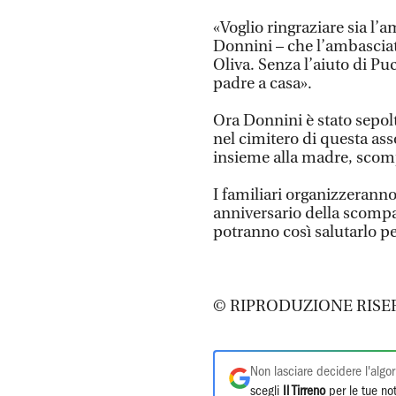
«Voglio ringraziare sia l
Donnini – che l’ambasciat
Oliva. Senza l’aiuto di Puc
padre a casa».
Ora Donnini è stato sepolt
nel cimitero di questa as
insieme alla madre, scom
I familiari organizzeran
anniversario della scompar
potranno così salutarlo per
© RIPRODUZIONE RISE
Non lasciare decidere l'algor
scegli
Il Tirreno
per le tue not