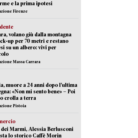
arme e la prima ipotesi
azione Firenze
idente
ra, volano giù dalla montagna
ick-up per 70 metri e restano
si su un albero: vivi per
colo
azione Massa Carrara
ia, muore a 24 anni dopo l’ultima
gna: «Non mi sento bene» – Poi
 crolla a terra
azione Pistoia
ercio
 dei Marmi, Alessia Berlusconi
sta lo storico Caffè Morin