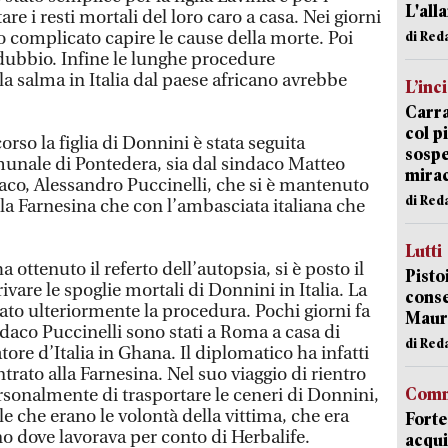
L'all
are i resti mortali del loro caro a casa. Nei giorni
ato complicato capire le cause della morte. Poi
di Red
 dubbio. Infine le lunghe procedure
la salma in Italia dal paese africano avrebbe
L’inc
Carra
col p
rso la figlia di Donnini è stata seguita
sospe
unale di Pontedera, sia dal sindaco Matteo
mira
aco, Alessandro Puccinelli, che si è mantenuto
di Red
n la Farnesina che con l’ambasciata italiana che
Lutti
a ottenuto il referto dell’autopsia, si è posto il
Pisto
vare le spoglie mortali di Donnini in Italia. La
conse
o ulteriormente la procedura. Pochi giorni fa
Mauro
sindaco Puccinelli sono stati a Roma a casa di
di Red
tore d’Italia in Ghana. Il diplomatico ha infatti
entrato alla Farnesina. Nel suo viaggio di rientro
Comm
personalmente di trasportare le ceneri di Donnini,
 che erano le volontà della vittima, che era
Forte
o dove lavorava per conto di Herbalife.
acqui