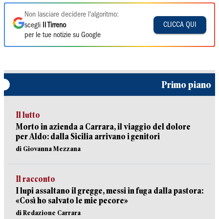
Non lasciare decidere l'algoritmo:
CLICCA QUI
scegli
Il Tirreno
per le tue notizie su Google
Primo piano
Il lutto
Morto in azienda a Carrara, il viaggio del dolore
per Aldo: dalla Sicilia arrivano i genitori
di Giovanna Mezzana
Il racconto
I lupi assaltano il gregge, messi in fuga dalla pastora:
«Così ho salvato le mie pecore»
di Redazione Carrara