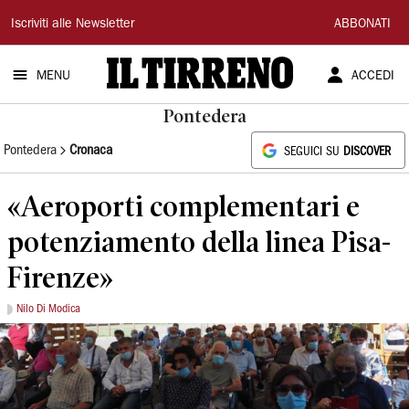
Il
Iscriviti alle Newsletter
ABBONATI
Tirreno
MENU
ACCEDI
Pontedera
Pontedera
Cronaca
SEGUICI SU
DISCOVER
«Aeroporti complementari e
potenziamento della linea Pisa-
Firenze»
Nilo Di Modica