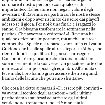
coronare il nostro percorso con qualcosa di
importante». L’allenatore non nega il valore degli
avversari: «Il Ravenna era partita con le nostre stesse
ambizioni e dopo aver rischiato di uscire dai playoff
adesso se li gioca. Per noi è una finale e i ragazzi lo
sanno. Ora bisogna trasformare la settimana nella
partita». Che avversaria vedremo? «Il Ravenna ha
qualche defezione importante, ma anche una rosa
competitiva. Specie nel reparto avanzato in cui vanta
Guidone che ha alle spalle altre categorie e Abbey che
rientra dopo la squalifica. Il ganese – prosegue
Consonni – è un giocatore che dà dinamicità con i
suoi inserimenti e la sua verve. Un giocatore forte che
in mezzo al campo sposta gli equilibri. All’andata ci
fece male. Loro hanno gravi assenze dietro e quindi
hanno delle lacune che potremo sfruttare».
Che cosa ha detto ai ragazzi? «Di essere più convinti –
va avanti il tecnico degli arancioni – nelle ultime
partite siamo stati bravi ad arrivare agli ultimi
venticinque-trenta metri poi ci è mancata la