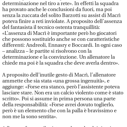
determinazione nel tiro a rete». In effetti la squadra
ha provato anche le conclusioni da fuori, ma poi
senza la zuccata del solito Barzotti su assist di Macrì
poteva finire a reti inviolate. A proposito dell’assenza
del fantasista il tecnico ostenta tranquillità:
«L’assenza di Macrì è importante però ho giocatori
che possono sostituirlo anche se con caratteristiche
differenti: Andreoli, Ennasry e Boccardi. In ogni caso
– analizza – le partite si risolvono con la
determinazione e la convinzione. Un allenatore la
chiede ma poi è la squadra che deve averla dentro».
A proposito dell’inutile gesto di Macrì, l’allenatore
ammette che sia stata «una grossa ingenuità», e
aggiunge: «Forse era stanco, però l’assistente poteva
lasciare stare. Non era un calcio violento come è stato
scritto». Poi si assume in prima persona una parte
della responsabilità: «Forse avrei dovuto toglierlo,
però è un elemento che con la palla è bravissimo e
non me la sono sentita».