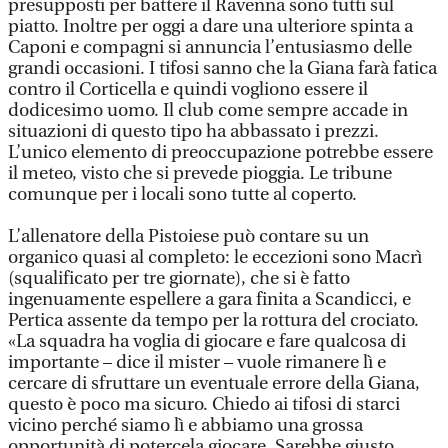
presupposti per battere il Ravenna sono tutti sul
piatto. Inoltre per oggi a dare una ulteriore spinta a
Caponi e compagni si annuncia l’entusiasmo delle
grandi occasioni. I tifosi sanno che la Giana farà fatica
contro il Corticella e quindi vogliono essere il
dodicesimo uomo. Il club come sempre accade in
situazioni di questo tipo ha abbassato i prezzi.
L’unico elemento di preoccupazione potrebbe essere
il meteo, visto che si prevede pioggia. Le tribune
comunque per i locali sono tutte al coperto.
L’allenatore della Pistoiese può contare su un
organico quasi al completo: le eccezioni sono Macrì
(squalificato per tre giornate), che si è fatto
ingenuamente espellere a gara finita a Scandicci, e
Pertica assente da tempo per la rottura del crociato.
«La squadra ha voglia di giocare e fare qualcosa di
importante – dice il mister – vuole rimanere lì e
cercare di sfruttare un eventuale errore della Giana,
questo è poco ma sicuro. Chiedo ai tifosi di starci
vicino perché siamo lì e abbiamo una grossa
opportunità di potercela giocare. Sarebbe giusto