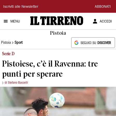
Il
Iscriviti alle Newsletter
ABBONATI
Tirreno
MENU
ACCEDI
Pistoia
Pistoia
Sport
SEGUICI SU
DISCOVER
Serie D
Pistoiese, c’è il Ravenna: tre
punti per sperare
di Stefano Baccelli