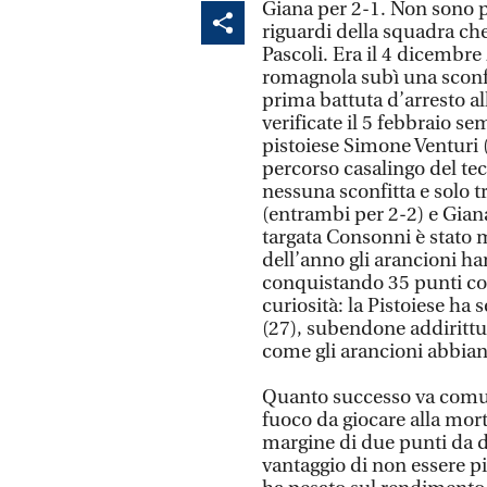
Giana per 2-1. Non sono pe
riguardi della squadra che
Pascoli. Era il 4 dicembr
romagnola subì una sconfi
prima battuta d’arresto all
verificate il 5 febbraio s
pistoiese Simone Venturi (2
percorso casalingo del tec
nessuna sconfitta e solo t
(entrambi per 2-2) e Giana
targata Consonni è stato mo
dell’anno gli arancioni h
conquistando 35 punti cont
curiosità: la Pistoiese ha
(27), subendone addirittu
come gli arancioni abbiano
Quanto successo va comunq
fuoco da giocare alla mor
margine di due punti da d
vantaggio di non essere p