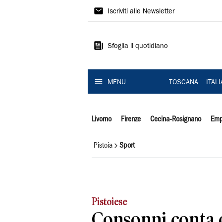
Il
Iscriviti alle Newsletter
Tirreno
Sfoglia il quotidiano
MENU
TOSCANA
ITAL
Livorno
Firenze
Cecina-Rosignano
Emp
Pistoia
Sport
Pistoiese
Consonni conta 