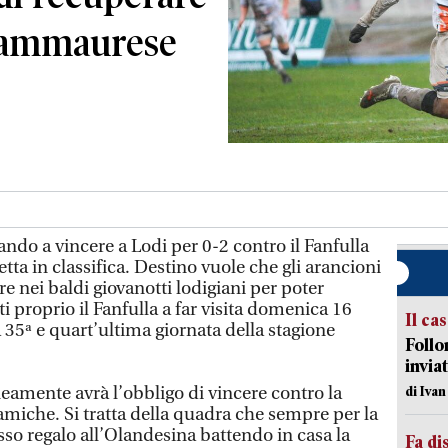
 Sammaurese
ndo a vincere a Lodi per 0-2 contro il Fanfulla
etta in classifica. Destino vuole che gli arancioni
 nei baldi giovanotti lodigiani per poter
tti proprio il Fanfulla a far visita domenica 16
Il ca
a 35ª e quart’ultima giornata della stagione
Follo
inviat
amente avrà l’obbligo di vincere contro la
di Iva
iche. Si tratta della quadra che sempre per la
sso regalo all’Olandesina battendo in casa la
Fa di