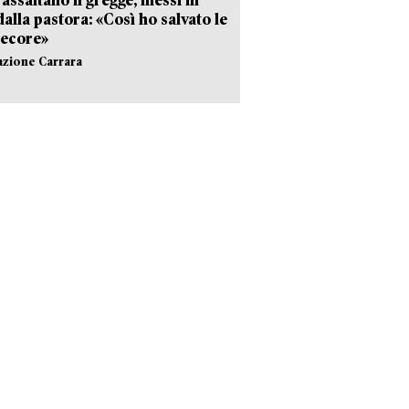
dalla pastora: «Così ho salvato le
pecore»
azione Carrara