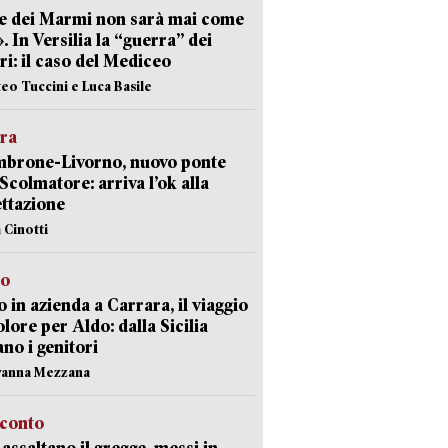
e dei Marmi non sarà mai come
». In Versilia la “guerra” dei
i: il caso del Mediceo
teo Tuccini e Luca Basile
era
mbrone-Livorno, nuovo ponte
 Scolmatore: arriva l’ok alla
ttazione
 Cinotti
to
 in azienda a Carrara, il viaggio
olore per Aldo: dalla Sicilia
ano i genitori
vanna Mezzana
cconto
i assaltano il gregge, messi in