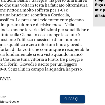
sia della Giana (“da lepre” ha perso una marea
fuga 
se che una volta in testa ha faticato oltremisura
mie 
ione (vittoria molto sofferta per 1-0) e
 una bruciante sconfitta a Corticella,
di Red
lassifica. Le pressioni evidentemente giocano
 in questo ultimo e decisivo mese. Nella
nciso anche le varie defezioni per squalifiche e
ttute sulla Giana. In casa orange la salute è
onostante l’utilizzo massiccio di un numero
una squalifica e zero infortuni fino a giovedì,
forfait di Barzotti che comunque è recuperabile
o sia fondamentale si era visto quando mancò
i Cascione (una vittoria a Prato, tre pareggi e
o il Forlì). Giovedì è uscito per un leggero
 0-0. Senza lui in campo la squadra ha perso.
RVATA
itmo:
CLICCA QUI
izie su Google