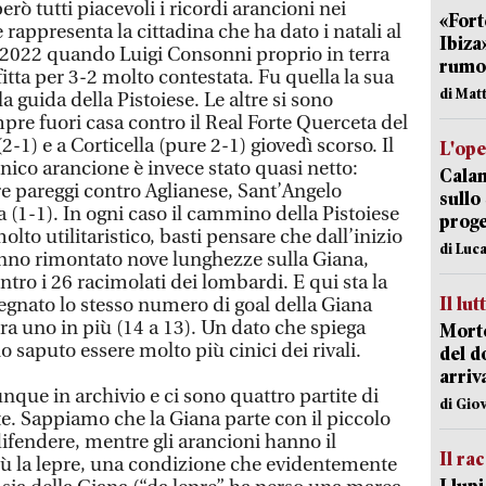
rò tutti piacevoli i ricordi arancioni nei
«Fort
 rappresenta la cittadina che ha dato i natali al
Ibiza
e 2022 quando Luigi Consonni proprio in terra
rumor
tta per 3-2 molto contestata. Fu quella la sua
di Mat
a guida della Pistoiese. Le altre si sono
empre fuori casa contro il Real Forte Querceta del
-1) e a Corticella (pure 2-1) giovedì scorso. Il
L'op
nico arancione è invece stato quasi netto:
Cala
re pareggi contro Aglianese, Sant’Angelo
sullo
 (1-1). In ogni caso il cammino della Pistoiese
proge
lto utilitaristico, basti pensare che dall’inizio
di Luca
anno rimontato nove lunghezze sulla Giana,
ro i 26 racimolati dei lombardi. E qui sta la
Il lut
 segnato lo stesso numero di goal della Giana
ra uno in più (14 a 13). Un dato che spiega
Morto
 saputo essere molto più cinici dei rivali.
del d
arriv
ue in archivio e ci sono quattro partite di
di Gio
te. Sappiamo che la Giana parte con il piccolo
ifendere, mentre gli arancioni hanno il
Il ra
iù la lepre, una condizione che evidentemente
I lup