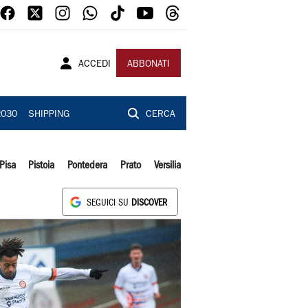
ACCEDI
ABBONATI
2030
SHIPPING
CERCA
Pisa
Pistoia
Pontedera
Prato
Versilia
SEGUICI SU
DISCOVER