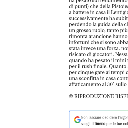
ha pesato sul rendimento 
di punti) che della Pistoie
a battere in casa il Lentig
successivamente ha subito
perdendo la guida della c
un grosso ruolo, tanto più
rimonta arancione hanno i
infortuni che si sono abba
stata invece una forza, n
risicato di giocatori. Ness
quando ha pesato il mini 
per il rush finale. Quant
per cinque gare ai tempi d
una sconfitta in casa contr
affaticamento al 30’ sullo
© RIPRODUZIONE RISE
Non lasciare decidere l'algor
scegli
Il Tirreno
per le tue not