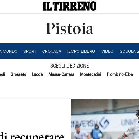
Pistoia
IA MONDO
SPORT
CRONACA
TEMPO LIBERO
VIDEO
SCUOLA 
SCEGLI L'EDIZIONE
oli
Grosseto
Lucca
Massa-Carrara
Montecatini
Piombino-Elba
di recuperare