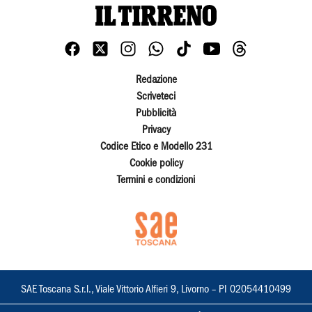
Redazione
Scriveteci
Pubblicità
Privacy
Codice Etico e Modello 231
Cookie policy
Termini e condizioni
SAE Toscana S.r.l., Viale Vittorio Alfieri 9, Livorno – PI 02054410499