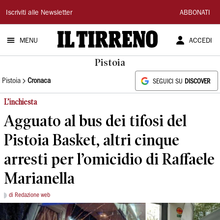
Il
Iscriviti alle Newsletter
ABBONATI
Tirreno
MENU
ACCEDI
Pistoia
Pistoia
Cronaca
SEGUICI SU
DISCOVER
L’inchiesta
Agguato al bus dei tifosi del
Pistoia Basket, altri cinque
arresti per l’omicidio di Raffaele
Marianella
di Redazione web