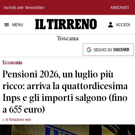
Il
Iscriviti alle Newsletter
ABBONATI
Tirreno
MENU
ACCEDI
Toscana
SEGUICI SU
DISCOVER
Economia
Pensioni 2026, un luglio più
ricco: arriva la quattordicesima
Inps e gli importi salgono (fino
a 655 euro)
di Redazione web