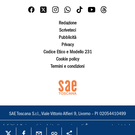
Redazione
Scriveteci
Pubblicità
Privacy
Codice Etico e Modello 231
Cookie policy
Termini e condizioni
SAE Toscana S.r.l., Viale Vittorio Alfieri 9, Livorno – PI 02054410499
I diritti delle immagini e dei testi sono riservati. È espressamente vietata la
loro riproduzione con qualsiasi mezzo e l'adattamento totale o parziale.