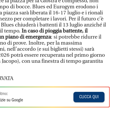
re la piazza per la Giostra è complesso, non
mpo di bocce. Blues ed Eurogym erodono i
 piazza sarà liberata il 16-17 luglio e i rionali
ezzo per completare i lavori. Per il futuro c’è
lues chiuderà i battenti il 13 luglio anziché il
il tempo.
In caso di pioggia battente, il
 un piano di emergenza
: si potrebbe ridurre il
o di prove. Inoltre, per la massima
i, nell’accordo (e sui biglietti stessi) sarà
 2026 potrà essere recuperata nel primo giorno
an Jacopo), con una finestra di tempo garantita
RVATA
itmo:
CLICCA QUI
izie su Google