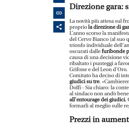
Direzione gara: 
La novità più attesa sul f
proprio
la direzione di ga
L’anno scorso la manifestaz
del Cervo Bianco (al suo q
trionfo individuale dell’a
oscurati dalle
furibonde p
causa di una decisione vi
ribaltato i punteggi a fav
Grifone e del Leon d’Oro. Pe
Comitato ha deciso di int
giudici su tre
. «Cambierem
Dolfi - Sia chiaro: la cont
al sindaco non andò bene
all’entourage dei giudici.
O
formarli al meglio sulle re
Prezzi in aumen