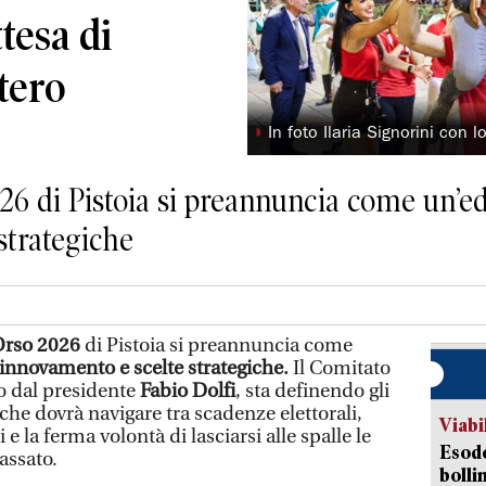
ttesa di
stero
◗
In foto Ilaria Signorini con 
026 di Pistoia si preannuncia come un’e
strategiche
Orso 2026
di Pistoia si preannuncia come
innovamento e scelte strategiche.
Il Comitato
to dal presidente
Fabio Dolfi
, sta definendo gli
 che dovrà navigare tra scadenze elettorali,
Viabi
 e la ferma volontà di lasciarsi alle spalle le
Esodo
assato.
bolli