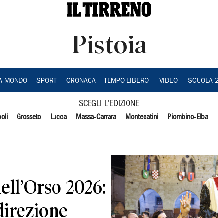
Pistoia
IA MONDO
SPORT
CRONACA
TEMPO LIBERO
VIDEO
SCUOLA 
SCEGLI L'EDIZIONE
oli
Grosseto
Lucca
Massa-Carrara
Montecatini
Piombino-Elba
dell’Orso 2026:
direzione