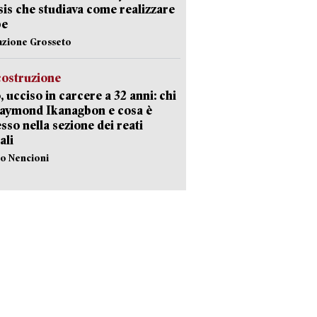
Isis che studiava come realizzare
be
azione Grosseto
costruzione
, ucciso in carcere a 32 anni: chi
Raymond Ikanagbon e cosa è
sso nella sezione dei reati
ali
lo Nencioni