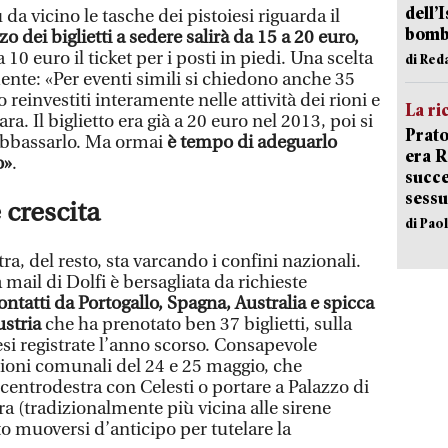
dell’
da vicino le tasche dei pistoiesi riguarda il
bom
zo dei biglietti a sedere salirà da 15 a 20 euro,
10 euro il ticket per i posti in piedi. Una scelta
di Red
nte: «Per eventi simili si chiedono anche 35
reinvestiti interamente nelle attività dei rioni e
La ri
ra. Il biglietto era già a 20 euro nel 2013, poi si
Prato
abbassarlo. Ma ormai
è tempo di adeguarlo
era 
o»
.
succe
sessu
 crescita
di Pao
a, del resto, sta varcando i confini nazionali.
 mail di Dolfi è bersagliata da richieste
contatti da Portogallo, Spagna, Australia e spicca
stria
che ha prenotato ben 37 biglietti, sulla
si registrate l’anno scorso. Consapevole
ioni comunali del 24 e 25 maggio, che
centrodestra con Celesti o portare a Palazzo di
ra (tradizionalmente più vicina alle sirene
to muoversi d’anticipo per tutelare la