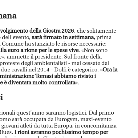
imana
svolgimento della Giostra 2026
, che solitamente
o dell’evento,
sarà firmato in settimana,
prima
Il Comune ha stanziato le risorse necessarie:
ila euro a rione per le spese vive
. «Non sono
», ammette il presidente. Sul fronte della
 proteste degli ambientalisti - mai cessate dal
ue cavalli nel 2014 - Dolfi è categorico:
«Ora la
mministrazione Tomasi abbiamo rivisto i
e è diventata molto controllata»
.
i
rionali quest’anno saranno logistici. Dal primo
 Duomo sarà occupata da Eurogym, maxi-evento
 giovani atleti da tutta Europa, in concomitanza
Blues.
I rioni avranno pochissimo tempo per