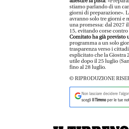
allestire la pista
: «Prepara
stiamo parlando di un ca
giorni di preparazione». La
avranno solo tre giorni e m
una promessa: dal 2027 il B
15, evitando corse contro 
Comitato ha già previsto
programma a un solo giorn
trasparenza verso i cittadin
esplicitato che la Giostra
utile dopo il 25 luglio (S
fino al 28 luglio.
© RIPRODUZIONE RISE
Non lasciare decidere l'algor
scegli
Il Tirreno
per le tue not