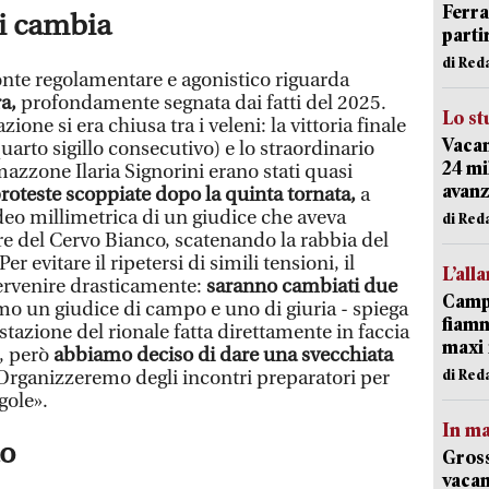
Ferr
si cambia
parti
di Red
ronte regolamentare e agonistico riguarda
ra,
profondamente segnata dai fatti del 2025.
Lo st
ione si era chiusa tra i veleni: la vittoria finale
Vacan
uarto sigillo consecutivo) e lo straordinario
24 mi
mazzone Ilaria Signorini erano stati quasi
avanz
roteste scoppiate dopo la quinta tornata,
a
deo millimetrica di un giudice che aveva
di Red
ore del Cervo Bianco, scatenando la rabbia del
r evitare il ripetersi di simili tensioni, il
L’all
ervenire drasticamente:
saranno cambiati due
Campi
o un giudice di campo e uno di giuria - spiega
fiamm
estazione del rionale fatta direttamente in faccia
maxi 
, però
abbiamo deciso di dare una svecchiata
di Red
rganizzeremo degli incontri preparatori per
gole».
In ma
to
Gross
vacan