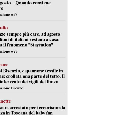
agosto – Quando conviene
re
azione web
udio
ze sempre più care, ad agosto
lioni di italiani restano a casa:
a il fenomeno "Staycation"
azione web
arme
 Bisenzio, capannone tessile in
e: crollata una parte del tetto. Il
intervento dei vigili del fuoco
azione Firenze
nette
eto, arrestato per terrorismo: la
za in Toscana del baby fan