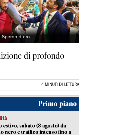
lo Speron d'oro
dizione di profondo
4 MINUTI DI LETTURA
Primo piano
lità
 estivo, sabato (8 agosto) da
no nero e traffico intenso fino a