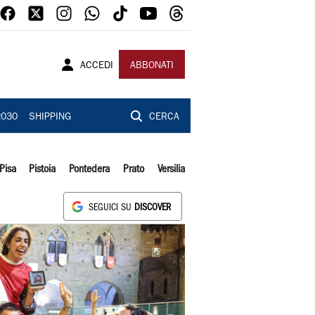
ACCEDI
ABBONATI
2030
SHIPPING
CERCA
Pisa
Pistoia
Pontedera
Prato
Versilia
SEGUICI SU
DISCOVER