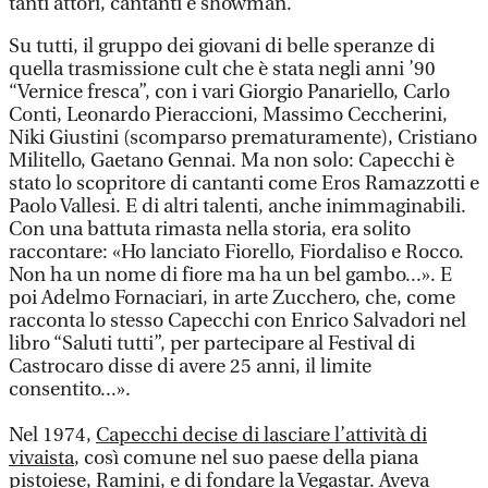
tanti attori, cantanti e showman.
Su tutti, il gruppo dei giovani di belle speranze di
quella trasmissione cult che è stata negli anni ’90
“Vernice fresca”, con i vari Giorgio Panariello, Carlo
Conti, Leonardo Pieraccioni, Massimo Ceccherini,
Niki Giustini (scomparso prematuramente), Cristiano
Militello, Gaetano Gennai. Ma non solo: Capecchi è
stato lo scopritore di cantanti come Eros Ramazzotti e
Paolo Vallesi. E di altri talenti, anche inimmaginabili.
Con una battuta rimasta nella storia, era solito
raccontare: «Ho lanciato Fiorello, Fiordaliso e Rocco.
Non ha un nome di fiore ma ha un bel gambo...». E
poi Adelmo Fornaciari, in arte Zucchero, che, come
racconta lo stesso Capecchi con Enrico Salvadori nel
libro “Saluti tutti”, per partecipare al Festival di
Castrocaro disse di avere 25 anni, il limite
consentito...».
Nel 1974,
Capecchi decise di lasciare l’attività di
vivaista
, così comune nel suo paese della piana
pistoiese, Ramini, e di fondare la Vegastar. Aveva