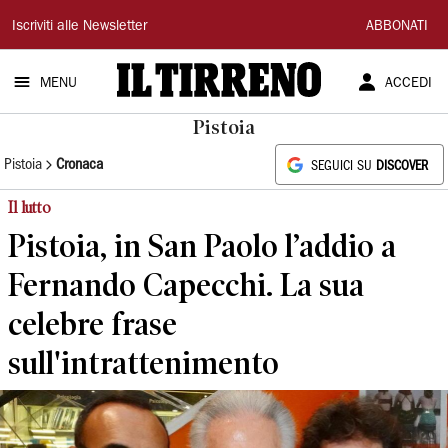
Il
Iscriviti alle Newsletter
ABBONATI
Tirreno
MENU
ACCEDI
Pistoia
Pistoia
Cronaca
SEGUICI SU
DISCOVER
Il lutto
Pistoia, in San Paolo l’addio a
Fernando Capecchi. La sua
celebre frase
sull'intrattenimento